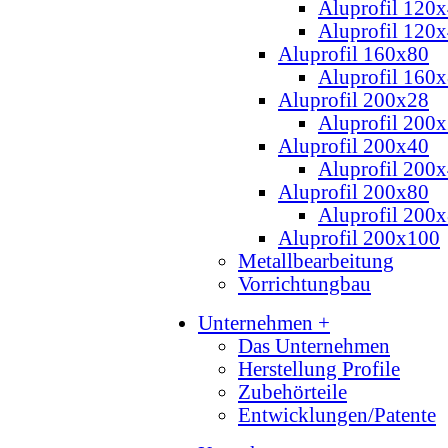
Aluprofil 120
Aluprofil 120
Aluprofil 160x80
Aluprofil 160
Aluprofil 200x28
Aluprofil 200
Aluprofil 200x40
Aluprofil 200
Aluprofil 200x80
Aluprofil 200
Aluprofil 200x100
Metallbearbeitung
Vorrichtungbau
Unternehmen +
Das Unternehmen
Herstellung Profile
Zubehörteile
Entwicklungen/Patente