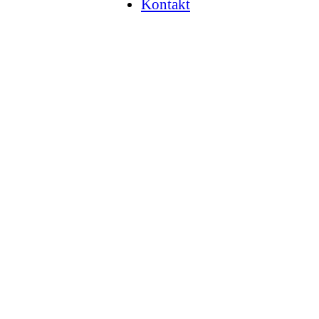
Kontakt