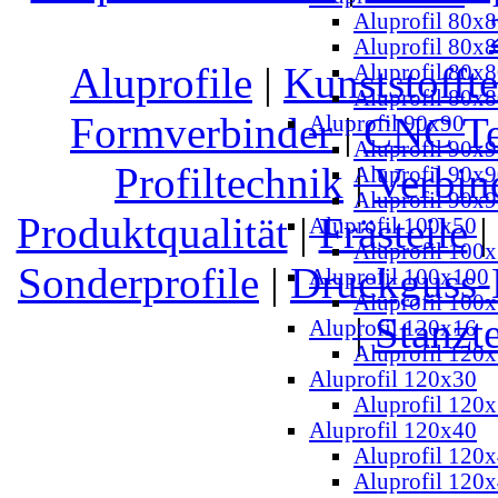
Aluprofil 80x8
Aluprofil 80x8
Aluprofile
|
Kunststoffte
Aluprofil 80x8
Aluprofil 80x
Formverbinder
|
CNC Te
Aluprofil 90x90
Aluprofil 90x9
Profiltechnik
|
Verbin
Aluprofil 90x9
Aluprofil 90x
Produktqualität
|
Frästeile
Aluprofil 100x50
Aluprofil 100
Sonderprofile
|
Druckguss-
Aluprofil 100x100
Aluprofil 100
|
Stanzte
Aluprofil 120x16
Aluprofil 120
Aluprofil 120x30
Aluprofil 120
Aluprofil 120x40
Aluprofil 120x
Aluprofil 120