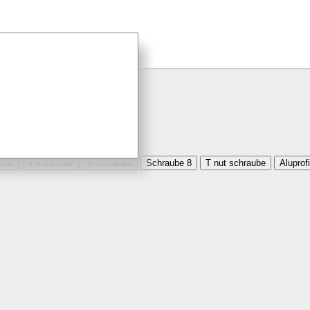
hraube 8x100 bestellt
hoer
T verbinder
T schraube
Schraube 8
T nut schraube
Aluprof