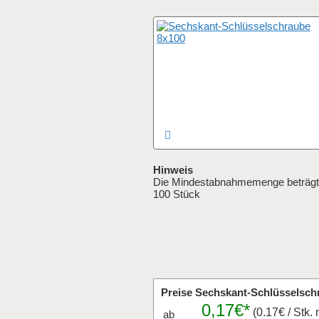
Hinweis
Die Mindestabnahmemenge beträgt
100 Stück
Preise Sechskant-Schlüsselsch
0,17€*
(0.17€ / Stk. 
ab