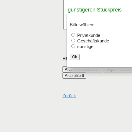
günstigeren
Stückpreis
anfragen
Stk.
Bitte wählen:
Privatkunde
Geschäftskunde
sonstige
Ok
Häufig mit Sechskant-Schlüsselsc
Aluprofile schrauben
Aluprofile zube
Aluprofile 8
Zurück