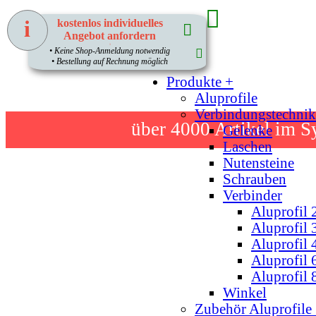
i
kostenlos individuelles
Angebot anfordern
1
• Keine Shop-Anmeldung notwendig
Home
• Bestellung auf Rechnung möglich
Produkte +
Aluprofile
Verbindungstechnik
über 4000
Artikel im S
Gelenke
Laschen
Nutensteine
Schrauben
Verbinder
Aluprofil 
Aluprofil 
Aluprofil 
Aluprofil 
Aluprofil 
Winkel
Zubehör Aluprofile