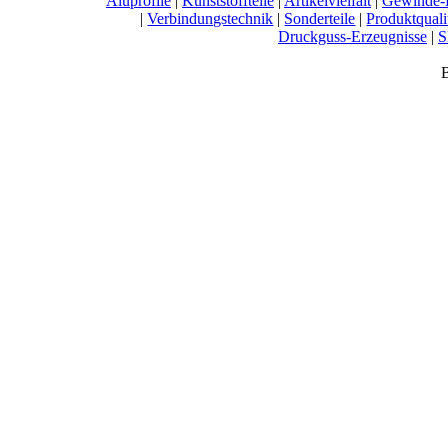
Aluprofile
|
Kunststoffteile
|
Artikelvielfalt
|
Gewinde-
|
Verbindungstechnik
|
Sonderteile
|
Produktquali
Druckguss-Erzeugnisse
|
S