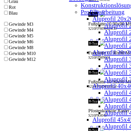
Grau
Konstruktionslösun
Rot
Profilbearbeitung
Blau
B-Typ
Aluprofil 20x2
Fußplatte 10 90x90 M
Gewinde M3
Aluprofil 
S210FP909012SCH
Gewinde M4
Aluprofil
Gewinde M5
Aluprofil
Gewinde M6
B-Typ
Aluprofil
Gewinde M8
Aluprofil 30x3
Fußplatte 10 90x90 M
Gewinde M10
S210FP909016
Aluprofil 
Gewinde M12
Aluprofil
Aluprofil
B-Typ
Aluprofil
Fußplatte 10 90x90 M
Aluprofil 40x4
S210FP909016SCH
Aluprofil 
Aluprofil
B-Typ
Aluprofil
Pfostenkonsole Raster
Aluprofil
S210PK4040
Aluprofil 45x4
Aluprofil 
B-Typ