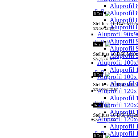
Aluprofil 
Aluprofil
B-Typ
Aluprofil
Stellfuss 10 D45 M12
Aluprofil
S210SF451285
Aluprofil 90x9
Aluprofil 
B-Typ
Aluprofil
Stellfuss 10 D60 M10
Aluprofil
S210SF601090
Aluprofil 100
Aluprofil
B-Typ
Aluprofil 100
Aluprofil
Stellfuss 10 D60 M12
Aluprofil 120
S210SF6012110
Aluprofil
Aluprofil 120
B-Typ
Aluprofil
Stellfuss 10 D60 M12
Aluprofil 120
S210SF6012170
Aluprofil 
Aluprofil
B-Typ