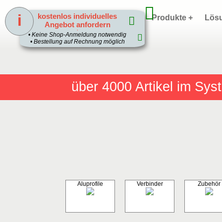
i
kostenlos individuelles
Home
Produkte +
Lös
Angebot anfordern
1
• Keine Shop-Anmeldung notwendig
• Bestellung auf Rechnung möglich
über 4000
Artikel im Sy
Aluprofile
Verbinder
Zubehör