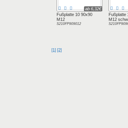
ab 6,32€
Fußplatte 10 90x90
Fußplatte
M12
M12 schw
S210FP909012
S210FP909
[1]
[2]