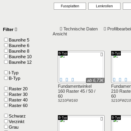
Fussplatten
Lenkrollen
Technische Daten
Profilbearb
Filter
Ansicht
Baureihe 5
Baureihe 6
Baureihe 8
B-Typ
B-Typ
Baureihe 10
Baureihe 12
I-Typ
B-Typ
ab 6,73€
Fundamentwinkel
Fundamen
Raster 20
160 Raster 45 / 50 /
210 Raster
Raster 30
60
60
Raster 40
S210FW160
S210FW210
Raster 60
Schwarz
B-Typ
B-Typ
Verzinkt
Grau