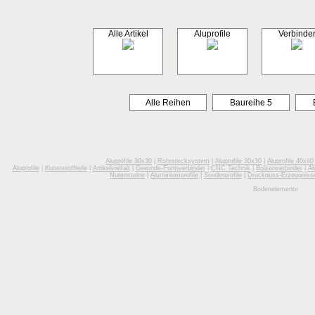
Alle Artikel
Aluprofile
Verbinde
Alle Reihen
Baureihe 5
Aluprofile 30x30
|
Rohrstecksystem
|
Aluprofile 30x30
|
Aluprofile 40x40
Aluprofile
|
Kunststoffteile
|
Artikelvielfalt
|
Gewinde-Formverbinder
|
CNC Technik
|
Bolzenverbinder
|
Al
Nutensteine
|
Aluminiumprofile
|
Sonderprofile
|
Druckguss-Erzeugniss
Bodenelemente