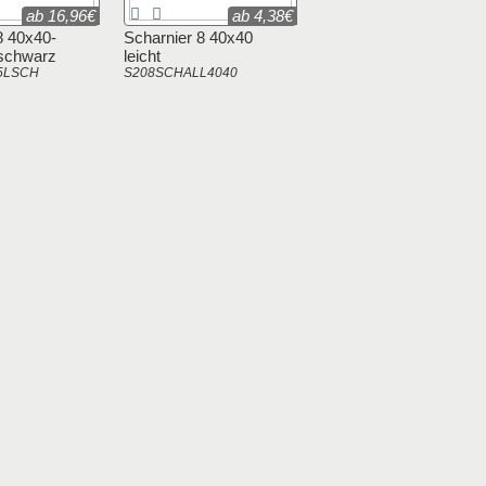
ab 16,96€
ab 4,38€
 8 40x40-
Scharnier 8 40x40
 schwarz
leicht
5LSCH
S208SCHALL4040