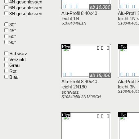
4N geschlossen
ab 16,08€
6N geschlossen
Alu-Profil 8 40x40
Alu-Profil
8N geschlossen
leicht 1N
leicht 1N
S1084040L1N
S1084040
30°
45°
60°
90°
I-Typ
I-Typ
Schwarz
Verzinkt
Grau
Rot
ab 18,06€
Blau
Alu-Profil 8 40x40
Alu-Profil
leicht 2N180°
leicht 3N
schwarz
S1084040L
S1084040L2N180SCH
I-Typ
I-Typ