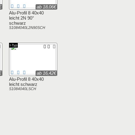
€
ab 18,06€
Alu-Profil 8 40x40
leicht 2N 90°
schwarz
S1084040L2N90SCH
I-Typ
€
ab 16,42€
Alu-Profil 8 40x40
leicht schwarz
S1084040LSCH