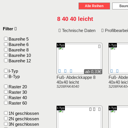
Alle Reihen
Baure
8 40 40 leicht
Filter
Technische Daten
Profilbearb
Baureihe 5
Baureihe 6
I-Typ
I-Typ
Baureihe 8
Baureihe 10
Baureihe 12
I-Typ
ab 0,33€
B-Typ
Fuß- Abdeckkappe 8
Fuß- Abde
40x40 leicht
40x40 leic
Raster 20
S208FAK4040
S208FAK40
Raster 30
Raster 40
Raster 60
I-Typ
I-Typ
1N geschlossen
2N geschlossen
3N geschlossen