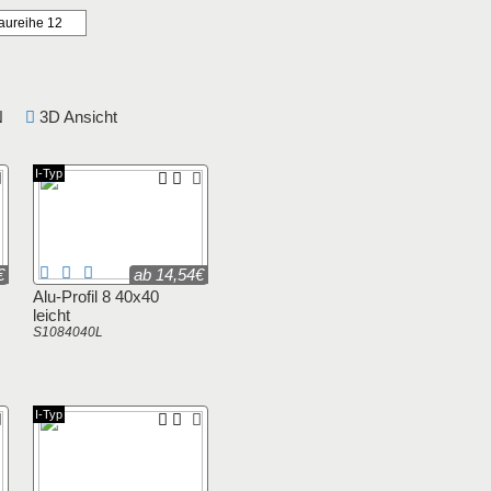
aureihe 12
DIN
3D Ansicht
I-Typ
€
ab 14,54€
Alu-Profil 8 40x40
leicht
S1084040L
I-Typ