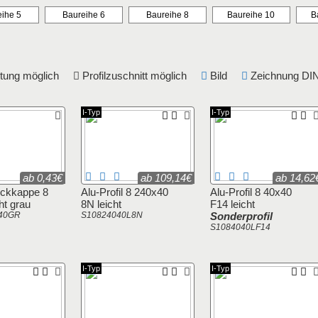
ihe 5
Baureihe 6
Baureihe 8
Baureihe 10
B
eitung möglich
Profilzuschnitt möglich
Bild
Zeichnung 
I-Typ
I-Typ
ab 0,43€
ab 109,14€
ab 14,62
ckkappe 8
Alu-Profil 8 240x40
Alu-Profil 8 40x40
ht grau
8N leicht
F14 leicht
40GR
S10824040L8N
Sonderprofil
S1084040LF14
I-Typ
I-Typ