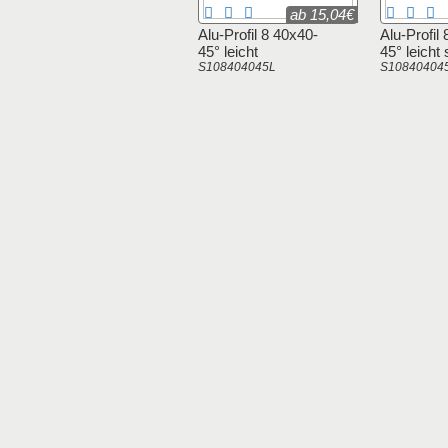
ab 15,04€
Alu-Profil 8 40x40-
Alu-Profil
45° leicht
45° leicht
S108404045L
S10840404