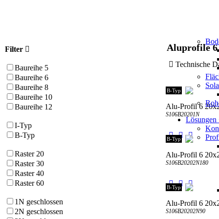
Bod
Aluprofile 6
Filter
Technische
Baureihe 5
Flä
Baureihe 6
Sol
Baureihe 8
B-Typ
Baureihe 10
Roh
Alu-Profil 6 20
Baureihe 12
S106B20201N
Lösungen
I-Typ
Kons
B-Typ
Prof
B-Typ
Raster 20
Alu-Profil 6 20
S106B20202N180
Raster 30
Raster 40
Raster 60
B-Typ
1N geschlossen
Alu-Profil 6 20
2N geschlossen
S106B20202N90