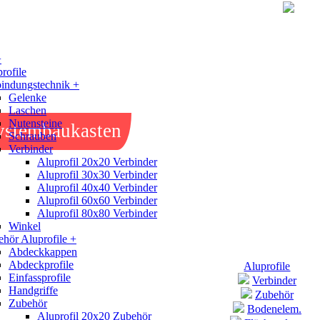
+
rofile
indungstechnik +
Gelenke
Laschen
Nutensteine
ystembaukasten
Schrauben
Verbinder
Aluprofil 20x20 Verbinder
Aluprofil 30x30 Verbinder
Aluprofil 40x40 Verbinder
Aluprofil 60x60 Verbinder
Aluprofil 80x80 Verbinder
Winkel
hör Aluprofile +
Abdeckkappen
Abdeckprofile
Aluprofile
Einfassprofile
Verbinder
Handgriffe
Zubehör
Zubehör
Bodenelem.
Aluprofil 20x20 Zubehör