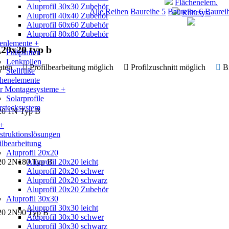
Flächenelem.
Aluprofil 30x30 Zubehör
Alle Reihen
Baureihe 5
Baureihe 6
Baurei
Rohrsys.
Aluprofil 40x40 Zubehör
Aluprofil 60x60 Zubehör
Aluprofil 80x80 Zubehör
enlemente +
 20x20 typ b
Fußplatten
Lenkrollen
 Daten
Profilbearbeitung möglich
Profilzuschnitt möglich
B
Stellfüße
chenelemente
ar Montagesysteme +
Solarprofile
rstecksystem
x20 1N Typ B
 +
truktionslösungen
ilbearbeitung
Aluprofil 20x20
x20 2N180 Typ B
Aluprofil 20x20 leicht
Aluprofil 20x20 schwer
Aluprofil 20x20 schwarz
Aluprofil 20x20 Zubehör
Aluprofil 30x30
Aluprofil 30x30 leicht
x20 2N90 Typ B
Aluprofil 30x30 schwer
Aluprofil 30x30 schwarz