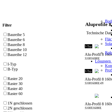
Bod
Aluprofile 8
Filter
Technische D
Baureihe 5
Flä
Baureihe 6
Sol
Baureihe 8
I-Typ
Baureihe 10
Roh
Alu-Profil 8 160x
Baureihe 12
S10816080L
Lösungen
I-Typ
Kons
B-Typ
Prof
I-Typ
Raster 20
Alu-Profil 8 160
S10816080L4N
Raster 30
Raster 40
Raster 60
1N geschlossen
Alu-Profil 8 160
2N geschlossen
S108X16080L