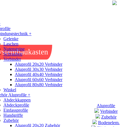
+
rofile
indungstechnik +
Gelenke
Laschen
Nutensteine
ystembaukasten
Schrauben
Verbinder
Aluprofil 20x20 Verbinder
Aluprofil 30x30 Verbinder
Aluprofil 40x40 Verbinder
Aluprofil 60x60 Verbinder
Aluprofil 80x80 Verbinder
Winkel
hör Aluprofile +
Abdeckkappen
Abdeckprofile
Aluprofile
Einfassprofile
Verbinder
Handgriffe
Zubehör
Zubehör
Bodenelem.
Aluprofil 20x20 Zubehör