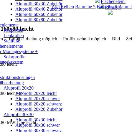
Flächenelem.
Aluprofil 30x30 Zubehör
Alle Reihen
Baureihe 5
Baureihe 6
Baurei
Rohrsys.
Aluprofil 40x40 Zubehör
Aluprofil 60x60 Zubehör
Aluprofil 80x80 Zubehör
enlemente +
 160x80 leicht
Fußplatten
Lenkrollen
aten
Profilbearbeitung möglich
Profilzuschnitt möglich
Bild
Ze
Stellfüße
chenelemente
ar Montagesysteme +
Solarprofile
rstecksystem
80 leicht
 +
truktionslösungen
ilbearbeitung
Aluprofil 20x20
x80 leicht 4N
Aluprofil 20x20 leicht
Aluprofil 20x20 schwer
Aluprofil 20x20 schwarz
Aluprofil 20x20 Zubehör
Aluprofil 30x30
Aluprofil 30x30 leicht
x80 MW-Line leicht
Aluprofil 30x30 schwer
Aluprofil 30x30 schwarz