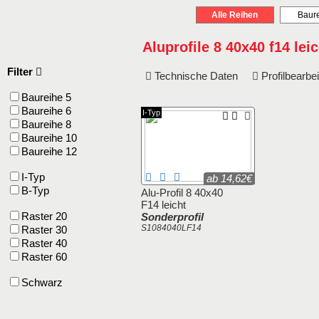
Alle Reihen
Baure
Aluprofile 8 40x40 f14 leic
Filter
Technische Daten
Profilbearb
Baureihe 5
Baureihe 6
I-Typ
Baureihe 8
Baureihe 10
Baureihe 12
I-Typ
ab 14,62€
B-Typ
Alu-Profil 8 40x40
F14 leicht
Raster 20
Sonderprofil
S1084040LF14
Raster 30
Raster 40
Raster 60
Schwarz