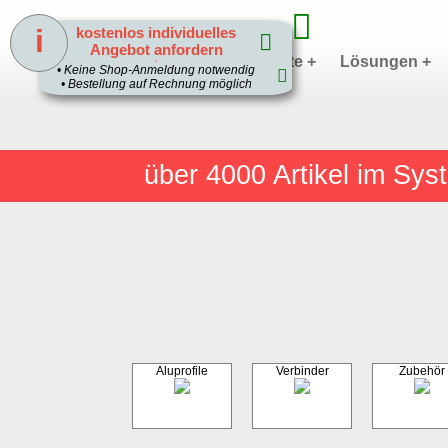
i
kostenlos individuelles
Angebot anfordern
Home
Produkte +
Lösungen +
1
• Keine Shop-Anmeldung notwendig
• Bestellung auf Rechnung möglich
über 4000
Artikel im Sy
Aluprofile
Verbinder
Zubehör