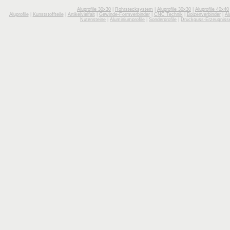
Aluprofile 30x30
|
Rohrstecksystem
|
Aluprofile 30x30
|
Aluprofile 40x40
Aluprofile
|
Kunststoffteile
|
Artikelvielfalt
|
Gewinde-Formverbinder
|
CNC Technik
|
Bolzenverbinder
|
Al
Nutensteine
|
Aluminiumprofile
|
Sonderprofile
|
Druckguss-Erzeugniss