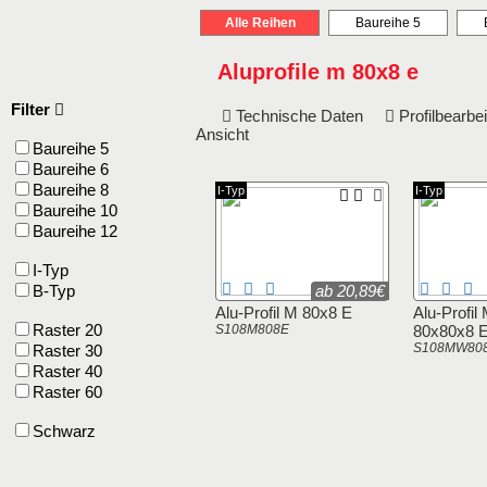
Alle Reihen
Baureihe 5
Aluprofile m 80x8 e
Filter
Technische Daten
Profilbearb
Ansicht
Baureihe 5
Baureihe 6
Baureihe 8
I-Typ
I-Typ
Baureihe 10
Baureihe 12
I-Typ
B-Typ
ab 20,89€
Alu-Profil M 80x8 E
Alu-Profil
Raster 20
S108M808E
80x80x8 
S108MW80
Raster 30
Raster 40
Raster 60
Schwarz