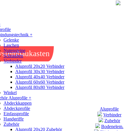
+
rofile
indungstechnik +
Gelenke
Laschen
Nutensteine
ystembaukasten
Schrauben
Verbinder
Aluprofil 20x20 Verbinder
Aluprofil 30x30 Verbinder
Aluprofil 40x40 Verbinder
Aluprofil 60x60 Verbinder
Aluprofil 80x80 Verbinder
Winkel
hör Aluprofile +
Abdeckkappen
Abdeckprofile
Aluprofile
Einfassprofile
Verbinder
Handgriffe
Zubehör
Zubehör
Bodenelem.
Aluprofil 20x20 Zubehör