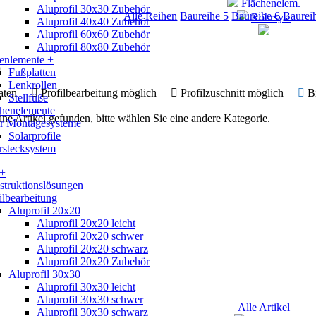
Flächenelem.
Aluprofil 30x30 Zubehör
Alle Reihen
Baureihe 5
Baureihe 6
Baurei
Rohrsys.
Aluprofil 40x40 Zubehör
Aluprofil 60x60 Zubehör
Aluprofil 80x80 Zubehör
enlemente +
0
Fußplatten
Lenkrollen
 Daten
Profilbearbeitung möglich
Profilzuschnitt möglich
B
Stellfüße
chenelemente
ine Artikel gefunden, bitte wählen Sie eine andere Kategorie.
ar Montagesysteme +
Solarprofile
rstecksystem
 +
truktionslösungen
ilbearbeitung
Aluprofil 20x20
Aluprofil 20x20 leicht
Aluprofil 20x20 schwer
Aluprofil 20x20 schwarz
Aluprofil 20x20 Zubehör
Aluprofil 30x30
Aluprofil 30x30 leicht
Aluprofil 30x30 schwer
Alle Artikel
Aluprofil 30x30 schwarz