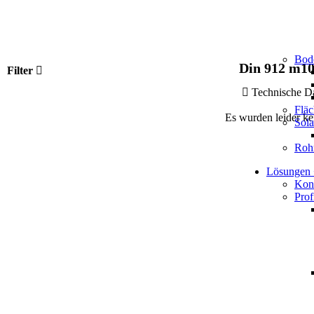
Bod
Din 912 m1
Filter
Technische
Flä
Es wurden leider ke
Sol
Roh
Lösungen
Kons
Prof