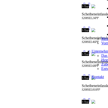
I-Typ
Scheibeneinfassle
S208SEL24PP
I-Typ
Scheibeneinfassle
Meta
S208SEL46PP
Vorr
Unterneh
I-Typ
Das
Hers
Scheibeneinfassle
Zube
S208SEL68PP
Entw
Kontakt
I-Typ
Scheibeneinfassle
S208SEL810PP
I-Typ