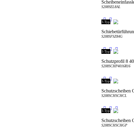
Scheibeneinfassle
S208SEL8AL
I-Typ
Schiebetürführun
S208SFSZ84G
I-Typ
Schutzprofil 8 
S208SCHP4016R16
I-Typ
Schutzscheiben Cl
S208SCHSCHCL
I-Typ
Schutzscheiben G
S208SCHSCHGP