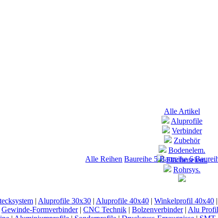
Alle Artikel
Aluprofile
Verbinder
Zubehör
Bodenelem.
Alle Reihen
Baureihe 5
Baureihe 6
Baurei
Flächenelem.
Rohrsys.
tecksystem
|
Aluprofile 30x30
|
Aluprofile 40x40
|
Winkelprofil 40x40
|
Gewinde-Formverbinder
|
CNC Technik
|
Bolzenverbinder
|
Alu Profi