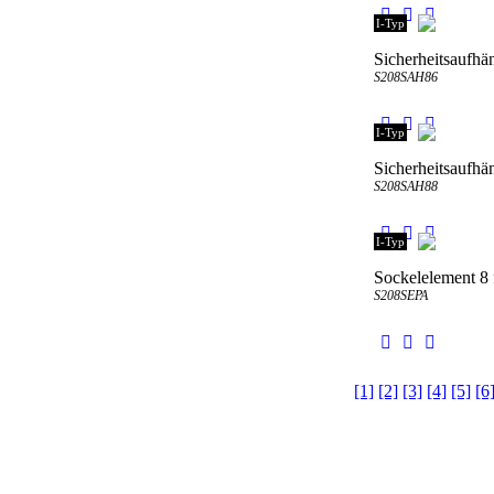
I-Typ
Sicherheitsaufhä
S208SAH86
I-Typ
Sicherheitsaufhä
S208SAH88
I-Typ
Sockelelement 8 
S208SEPA
[1]
[2]
[3]
[4]
[5]
[6