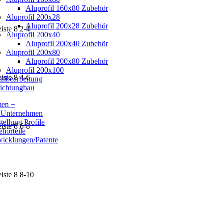
Aluprofil 160x80 Zubehör
Aluprofil 200x28
Aluprofil 200x28 Zubehör
iste 8 2-4
Aluprofil 200x40
Aluprofil 200x40 Zubehör
Aluprofil 200x80
Aluprofil 200x80 Zubehör
Aluprofil 200x100
iste 8 4-6
llbearbeitung
ichtungbau
men +
 Unternehmen
tellung Profile
iste 8 6-8
hörteile
icklungen/Patente
iste 8 8-10