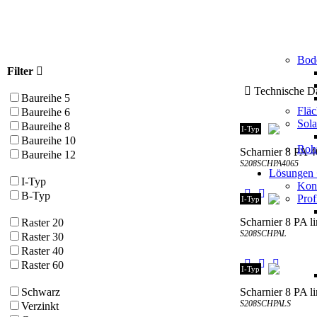
Bod
Filter
Technische
Baureihe 5
Flä
Baureihe 6
Sol
Baureihe 8
I-Typ
Baureihe 10
Roh
Scharnier 8 PA 
Baureihe 12
S208SCHPA4065
Lösungen
I-Typ
Kons
B-Typ
Prof
I-Typ
Scharnier 8 PA l
Raster 20
S208SCHPAL
Raster 30
Raster 40
Raster 60
I-Typ
Schwarz
Scharnier 8 PA li
S208SCHPALS
Verzinkt