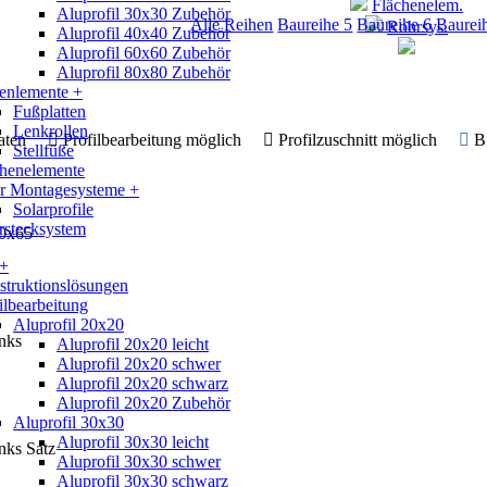
Flächenelem.
Aluprofil 30x30 Zubehör
Alle Reihen
Baureihe 5
Baureihe 6
Baurei
Rohrsys.
Aluprofil 40x40 Zubehör
Aluprofil 60x60 Zubehör
Aluprofil 80x80 Zubehör
enlemente +
Fußplatten
Lenkrollen
 Daten
Profilbearbeitung möglich
Profilzuschnitt möglich
B
Stellfüße
chenelemente
ar Montagesysteme +
Solarprofile
rstecksystem
40x65
 +
truktionslösungen
ilbearbeitung
Aluprofil 20x20
inks
Aluprofil 20x20 leicht
Aluprofil 20x20 schwer
Aluprofil 20x20 schwarz
Aluprofil 20x20 Zubehör
Aluprofil 30x30
Aluprofil 30x30 leicht
nks Satz
Aluprofil 30x30 schwer
Aluprofil 30x30 schwarz