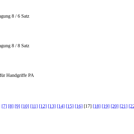
ngung 8 / 6 Satz
ngung 8 / 8 Satz
für Handgriffe PA
]
[7]
[8]
[9]
[10]
[11]
[12]
[13]
[14]
[15]
[16]
[17]
[18]
[19]
[20]
[21]
[2