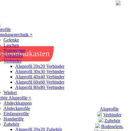
+
rofile
indungstechnik +
Gelenke
Laschen
Nutensteine
ystembaukasten
Schrauben
Verbinder
Aluprofil 20x20 Verbinder
Aluprofil 30x30 Verbinder
Aluprofil 40x40 Verbinder
Aluprofil 60x60 Verbinder
Aluprofil 80x80 Verbinder
Winkel
hör Aluprofile +
Abdeckkappen
Abdeckprofile
Aluprofile
Einfassprofile
Verbinder
Handgriffe
Zubehör
Zubehör
Bodenelem.
Aluprofil 20x20 Zubehör