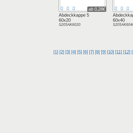
ab 0,28€
Abdeckkappe 5
Abdeckka
60x20
60x40
S205AK6020
S205AK604
[1]
[2]
[3]
[4]
[5]
[6]
[7]
[8]
[9]
[10]
[11]
[12]