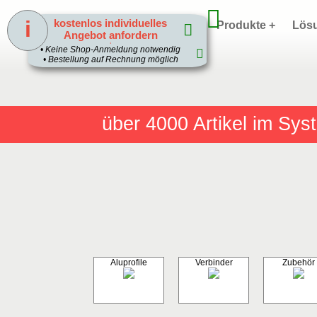
i
kostenlos individuelles
Home
Produkte +
Lös
Angebot anfordern
1
• Keine Shop-Anmeldung notwendig
• Bestellung auf Rechnung möglich
über 4000
Artikel im Sy
Aluprofile
Verbinder
Zubehör