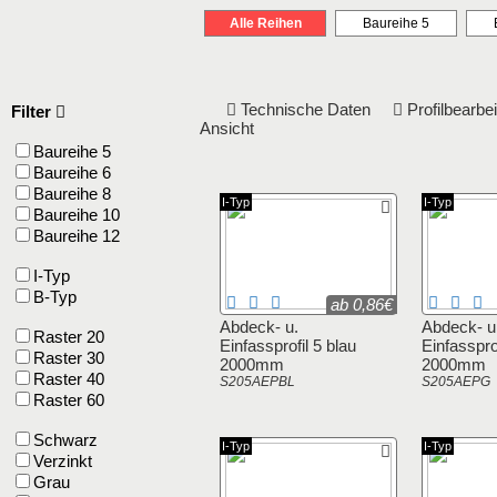
Alle Reihen
Baureihe 5
Technische Daten
Profilbearb
Filter
Ansicht
Baureihe 5
Baureihe 6
Baureihe 8
I-Typ
I-Typ
Baureihe 10
Baureihe 12
I-Typ
B-Typ
ab 0,86€
Abdeck- u.
Abdeck- u
Raster 20
Einfassprofil 5 blau
Einfassprof
Raster 30
2000mm
2000mm
Raster 40
S205AEPBL
S205AEPG
Raster 60
Schwarz
I-Typ
I-Typ
Verzinkt
Grau