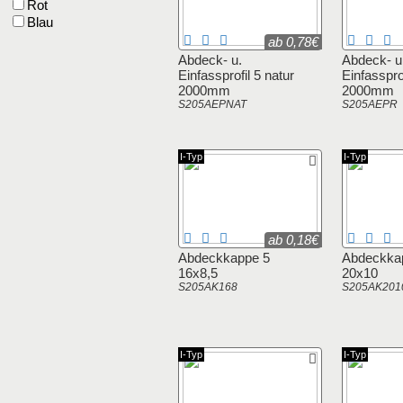
Rot
Blau
ab 0,78€
Abdeck- u.
Abdeck- u
Einfassprofil 5 natur
Einfassprof
2000mm
2000mm
S205AEPNAT
S205AEPR
I-Typ
I-Typ
ab 0,18€
Abdeckkappe 5
Abdeckka
16x8,5
20x10
S205AK168
S205AK201
I-Typ
I-Typ