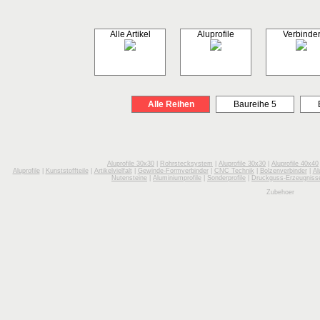
Alle Artikel
Aluprofile
Verbinde
Alle Reihen
Baureihe 5
Aluprofile 30x30
|
Rohrstecksystem
|
Aluprofile 30x30
|
Aluprofile 40x40
Aluprofile
|
Kunststoffteile
|
Artikelvielfalt
|
Gewinde-Formverbinder
|
CNC Technik
|
Bolzenverbinder
|
Al
Nutensteine
|
Aluminiumprofile
|
Sonderprofile
|
Druckguss-Erzeugniss
Zubehoer