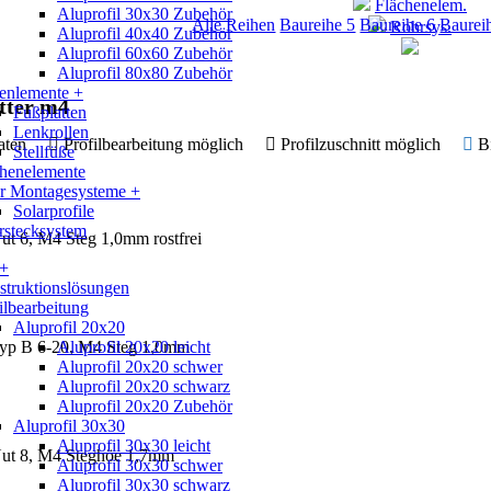
Flächenelem.
Aluprofil 30x30 Zubehör
Alle Reihen
Baureihe 5
Baureihe 6
Baurei
Rohrsys.
Aluprofil 40x40 Zubehör
Aluprofil 60x60 Zubehör
Aluprofil 80x80 Zubehör
enlemente +
ter m4
Fußplatten
Lenkrollen
 Daten
Profilbearbeitung möglich
Profilzuschnitt möglich
B
Stellfüße
chenelemente
ar Montagesysteme +
Solarprofile
rstecksystem
t 6, M4 Steg 1,0mm rostfrei
 +
truktionslösungen
ilbearbeitung
Aluprofil 20x20
yp B 6-20, M4 Steg 1,0mm
Aluprofil 20x20 leicht
Aluprofil 20x20 schwer
Aluprofil 20x20 schwarz
Aluprofil 20x20 Zubehör
Aluprofil 30x30
Aluprofil 30x30 leicht
ut 8, M4 Steghöe 1,7mm
Aluprofil 30x30 schwer
Aluprofil 30x30 schwarz