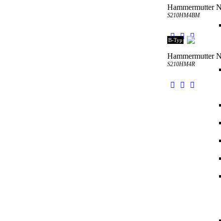
Hammermutter N
S210HM4BM
B-Typ
Hammermutter Nu
S210HM4R