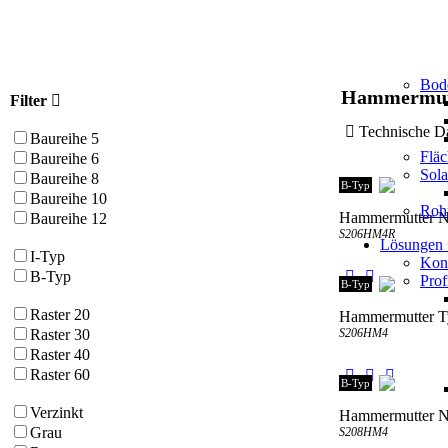
Bod
Hammermut
Filter
Technische
Baureihe 5
Flä
Baureihe 6
Sol
Baureihe 8
B-Typ
Baureihe 10
Roh
Hammermutter Nu
Baureihe 12
S206HM4R
Lösungen
I-Typ
Kons
B-Typ
Prof
B-Typ
Raster 20
Hammermutter T
S206HM4
Raster 30
Raster 40
Raster 60
B-Typ
Verzinkt
Hammermutter N
Grau
S208HM4