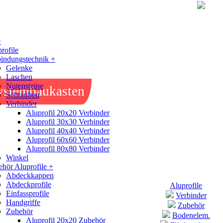
+
rofile
indungstechnik +
Gelenke
Laschen
Nutensteine
ystembaukasten
Schrauben
Verbinder
Aluprofil 20x20 Verbinder
Aluprofil 30x30 Verbinder
Aluprofil 40x40 Verbinder
Aluprofil 60x60 Verbinder
Aluprofil 80x80 Verbinder
Winkel
hör Aluprofile +
Abdeckkappen
Abdeckprofile
Aluprofile
Einfassprofile
Verbinder
Handgriffe
Zubehör
Zubehör
Bodenelem.
Aluprofil 20x20 Zubehör