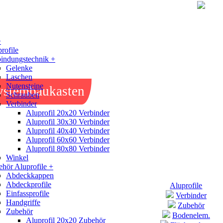
+
rofile
indungstechnik +
Gelenke
Laschen
Nutensteine
ystembaukasten
Schrauben
Verbinder
Aluprofil 20x20 Verbinder
Aluprofil 30x30 Verbinder
Aluprofil 40x40 Verbinder
Aluprofil 60x60 Verbinder
Aluprofil 80x80 Verbinder
Winkel
hör Aluprofile +
Abdeckkappen
Abdeckprofile
Aluprofile
Einfassprofile
Verbinder
Handgriffe
Zubehör
Zubehör
Bodenelem.
Aluprofil 20x20 Zubehör