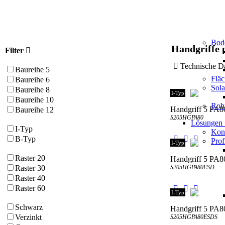
Bod
Handgriffe 
Filter
Technische
Baureihe 5
Flä
Baureihe 6
Sol
Baureihe 8
I-Typ
Baureihe 10
Roh
Handgriff 5 PA8
Baureihe 12
S205HGPA80
Lösungen
I-Typ
Kons
B-Typ
Prof
I-Typ
Raster 20
Handgriff 5 PA
S205HGPA80ESD
Raster 30
Raster 40
Raster 60
I-Typ
Schwarz
Handgriff 5 PA8
Verzinkt
S205HGPA80ESDS