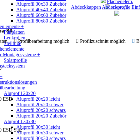
Flächenelem.
Aluprofil 30x30 Zubehör
Abdeckkappen
Abdeckprofile
Einf
Rohrsys.
Aluprofil 40x40 Zubehör
Aluprofil 60x60 Zubehör
Aluprofil 80x80 Zubehör
enlemente +
pa 80
Fußplatten
Lenkrollen
 Daten
Profilbearbeitung möglich
Profilzuschnitt möglich
B
Stellfüße
chenelemente
ar Montagesysteme +
Solarprofile
rstecksystem
0
 +
truktionslösungen
ilbearbeitung
Aluprofil 20x20
80 ESD
Aluprofil 20x20 leicht
Aluprofil 20x20 schwer
Aluprofil 20x20 schwarz
Aluprofil 20x20 Zubehör
Aluprofil 30x30
Aluprofil 30x30 leicht
0 ESD Satz
Aluprofil 30x30 schwer
Aluprofil 30x30 schwarz