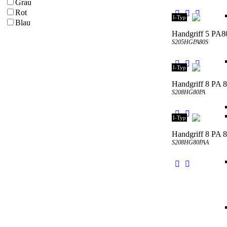
Grau
Rot
I-Typ
Blau
Handgriff 5 PA8
S205HGPA80S
I-Typ
Handgriff 8 PA 
S208HG80PA
I-Typ
Handgriff 8 PA 80
S208HG80PAA