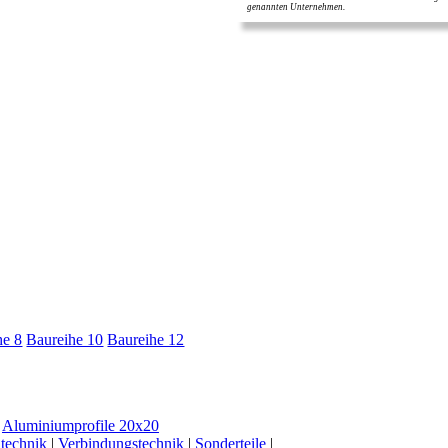
genannten Unternehmen.
he 8
Baureihe 10
Baureihe 12
|
Aluminiumprofile 20x20
ltechnik
|
Verbindungstechnik
|
Sonderteile
|