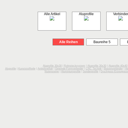
Alle Artikel
Aluprofile
Verbinde
Alle Reihen
Baureihe 5
Aluprofile 30x30
|
Rohrstecksystem
|
Aluprofile 30x30
|
Aluprofile 40x40
Aluprofile
|
Kunststoffteile
|
Artikelvielfalt
|
Gewinde-Formverbinder
|
CNC Technik
|
Bolzenverbinder
|
Al
Nutensteine
|
Aluminiumprofile
|
Sonderprofile
|
Druckguss-Erzeugniss