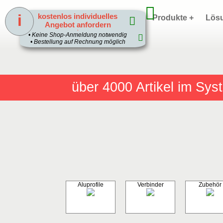
i
kostenlos individuelles
Home
Produkte +
Lös
Angebot anfordern
1
• Keine Shop-Anmeldung notwendig
• Bestellung auf Rechnung möglich
über 4000
Artikel im Sy
Aluprofile
Verbinder
Zubehör