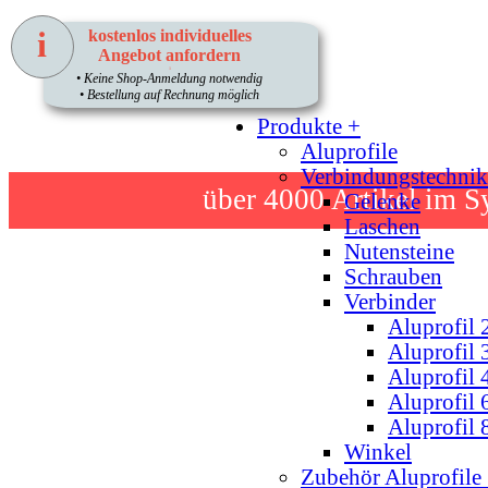
i
kostenlos individuelles
Angebot anfordern
1
• Keine Shop-Anmeldung notwendig
Home
• Bestellung auf Rechnung möglich
Produkte +
Aluprofile
Verbindungstechnik
über 4000
Artikel im S
Gelenke
Laschen
Nutensteine
Schrauben
Verbinder
Aluprofil 
Aluprofil 
Aluprofil 
Aluprofil 
Aluprofil 
Winkel
Zubehör Aluprofile