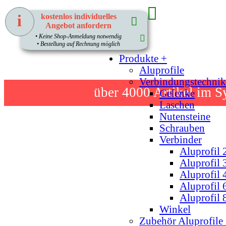
i
kostenlos individuelles
Angebot anfordern
1
• Keine Shop-Anmeldung notwendig
Home
• Bestellung auf Rechnung möglich
Produkte +
Aluprofile
Verbindungstechnik
über 4000
Artikel im S
Gelenke
Laschen
Nutensteine
Schrauben
Verbinder
Aluprofil 
Aluprofil 
Aluprofil 
Aluprofil 
Aluprofil 
Winkel
Zubehör Aluprofile