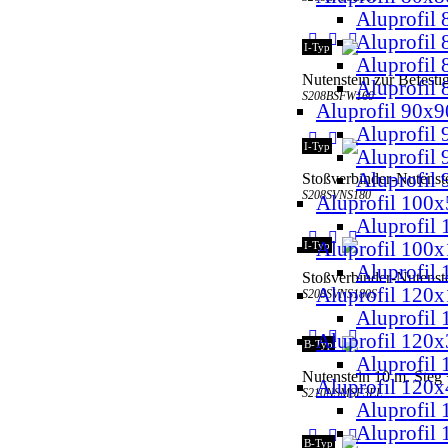
Aluprofil 
Aluprofil
I-Typ
Aluprofil
Nutenstein zur Befest
Aluprofil
S208BSFW160
Aluprofil 90x9
Aluprofil 
I-Typ
Aluprofil
Aluprofil
Stoßverbinder-Nutens
S208SVNS180
Aluprofil 100
Aluprofil
Aluprofil 100
I-Typ
Aluprofil
Stoßverbinder-Nutenst
Aluprofil 120
S208SVNS180S
Aluprofil
Aluprofil 120
B-Typ
Aluprofil
Nutenstein 10 m. Steg 
Aluprofil 120
S210NSMSF3EL
Aluprofil 
Aluprofil
B-Typ