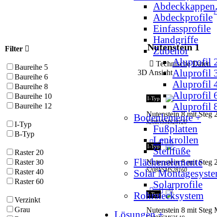
Abdeckkappen
Abdeckprofile
Einfassprofile
Handgriffe
Nutenstein 1
Filter
Zubehör
Aluprofil
Technische Date
Baureihe 5
Aluprofil
3D Ansicht
Baureihe 6
Aluprofil
Baureihe 8
Aluprofil
Baureihe 10
I-Typ
Aluprofil
Baureihe 12
Nutenstein 8 mit St
Bodenlemente +
S208NSMS28120
I-Typ
Fußplatten
B-Typ
Lenkrollen
I-Typ
Stellfüße
Raster 20
Flächenelemente
Nutenstein 8 mit St
Raster 30
S208NSMS28160
Raster 40
Solar Montagesyste
Raster 60
Solarprofile
Rohrstecksystem
I-Typ
Verzinkt
Grau
Nutenstein 8 mit Ste
Lösungen +