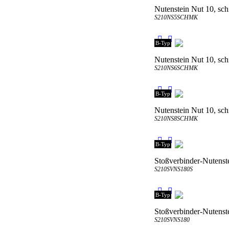
Nutenstein Nut 10, sch
S210NS5SCHMK
B-Typ
Nutenstein Nut 10, sch
S210NS6SCHMK
B-Typ
Nutenstein Nut 10, sch
S210NS8SCHMK
B-Typ
Stoßverbinder-Nutenst
S210SVNS180S
B-Typ
Stoßverbinder-Nuten
S210SVNS180