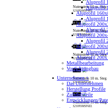
Aluprofil
Nutenstein 10 m. Steg 
Aluprofil
S210NSMSF4EL
Aluprofil 160
Aluprofil
B-Typ
Aluprofil 200
Aluprofil
Nutenstein 10 m. Steg 
Aluprofil 200
S210NSMSF4R
Aluprofil
Aluprofil 200
B-Typ
Aluprofil
Nutenstein 10 m. Steg 
Aluprofil 200
S210NSMSF5EL
Metallbearbeitung
Vorrichtungbau
B-Typ
Unternehmen +
Nutenstein 10 m. Steg 
S210NSMSF5R
Das Unternehmen
Herstellung Profile
Zubehörteile
B-Typ
Entwicklungen/Pate
Nutenstein 10 m. Steg 
S210NSMSF6EL