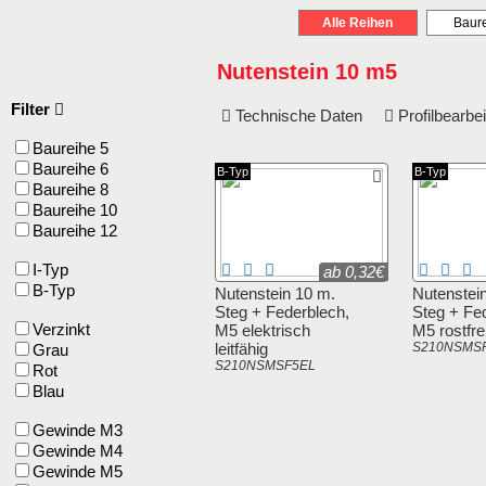
Alle Reihen
Baure
Nutenstein 10 m5
Filter
Technische Daten
Profilbearb
Baureihe 5
Baureihe 6
B-Typ
B-Typ
Baureihe 8
Baureihe 10
Baureihe 12
I-Typ
ab 0,32€
B-Typ
Nutenstein 10 m.
Nutenstei
Steg + Federblech,
Steg + Fe
Verzinkt
M5 elektrisch
M5 rostfre
leitfähig
S210NSMS
Grau
S210NSMSF5EL
Rot
Blau
Gewinde M3
Gewinde M4
Gewinde M5