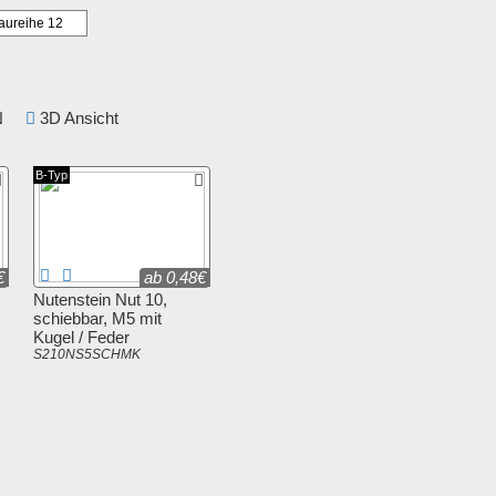
aureihe 12
DIN
3D Ansicht
B-Typ
€
ab 0,48€
Nutenstein Nut 10,
schiebbar, M5 mit
Kugel / Feder
S210NS5SCHMK