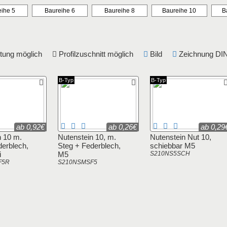
ihe 5
Baureihe 6
Baureihe 8
Baureihe 10
B
eitung möglich
Profilzuschnitt möglich
Bild
Zeichnung 
B-Typ
B-Typ
ab 0,92€
ab 0,26€
ab 0,29
n 10 m.
Nutenstein 10, m.
Nutenstein Nut 10,
derblech,
Steg + Federblech,
schiebbar M5
i
M5
S210NS5SCH
F5R
S210NSMSF5