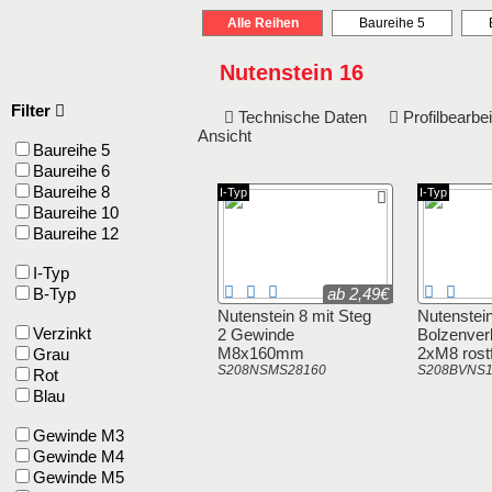
Alle Reihen
Baureihe 5
Nutenstein 16
Filter
Technische Daten
Profilbearb
Ansicht
Baureihe 5
Baureihe 6
Baureihe 8
I-Typ
I-Typ
Baureihe 10
Baureihe 12
I-Typ
B-Typ
ab 2,49€
Nutenstein 8 mit Steg
Nutenstei
Verzinkt
2 Gewinde
Bolzenver
M8x160mm
2xM8 rostf
Grau
S208NSMS28160
S208BVNS
Rot
Blau
Gewinde M3
Gewinde M4
Gewinde M5