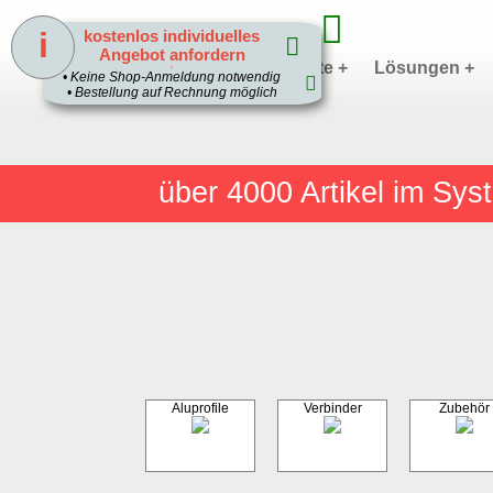
i
kostenlos individuelles
Angebot anfordern
Home
Produkte +
Lösungen +
1
• Keine Shop-Anmeldung notwendig
• Bestellung auf Rechnung möglich
über 4000
Artikel im Sy
Aluprofile
Verbinder
Zubehör