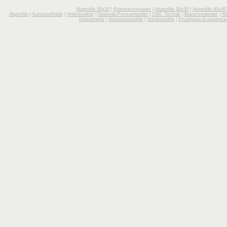
Aluprofile 30x30
|
Rohrstecksystem
|
Aluprofile 30x30
|
Aluprofile 40x40
Aluprofile
|
Kunststoffteile
|
Artikelvielfalt
|
Gewinde-Formverbinder
|
CNC Technik
|
Bolzenverbinder
|
Al
Nutensteine
|
Aluminiumprofile
|
Sonderprofile
|
Druckguss-Erzeugniss