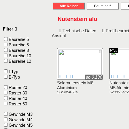
Alle Reihen
Baureihe 5
Nutenstein alu
Filter
Technische Daten
Profilbearb
Ansicht
Baureihe 5
Baureihe 6
Baureihe 8
I-Typ
Baureihe 10
Baureihe 12
I-Typ
B-Typ
ab 0,13€
Solarnutenstein M8
Nutenstein
Raster 20
Aluminium
M5 Alumi
SOSNSKF8A
S208NSMS
Raster 30
Raster 40
Raster 60
Gewinde M3
Gewinde M4
Gewinde M5