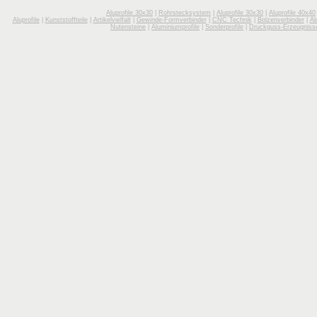
Aluprofile 30x30
|
Rohrstecksystem
|
Aluprofile 30x30
|
Aluprofile 40x40
Aluprofile
|
Kunststoffteile
|
Artikelvielfalt
|
Gewinde-Formverbinder
|
CNC Technik
|
Bolzenverbinder
|
Al
Nutensteine
|
Aluminiumprofile
|
Sonderprofile
|
Druckguss-Erzeugniss