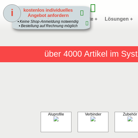
i
kostenlos individuelles
Angebot anfordern
Home
Produkte +
Lösungen +
1
• Keine Shop-Anmeldung notwendig
• Bestellung auf Rechnung möglich
über 4000
Artikel im Sy
Aluprofile
Verbinder
Zubehör