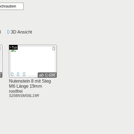
Schrauben
DIN
3D Ansicht
I-Typ
€
ab 0,68€
Nutenstein 8 mit Steg
M6 Länge 19mm
rostfrei
S208NSMS6L19R