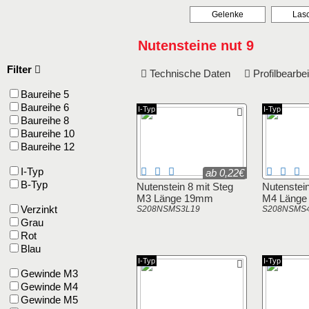
Gelenke
Las
Nutensteine nut 9
Filter
Technische Daten
Profilbearb
Baureihe 5
Baureihe 6
I-Typ
I-Typ
Baureihe 8
Baureihe 10
Baureihe 12
I-Typ
ab 0,22€
B-Typ
Nutenstein 8 mit Steg
Nutenstein
M3 Länge 19mm
M4 Läng
Verzinkt
S208NSMS3L19
S208NSMS
Grau
Rot
Blau
I-Typ
I-Typ
Gewinde M3
Gewinde M4
Gewinde M5