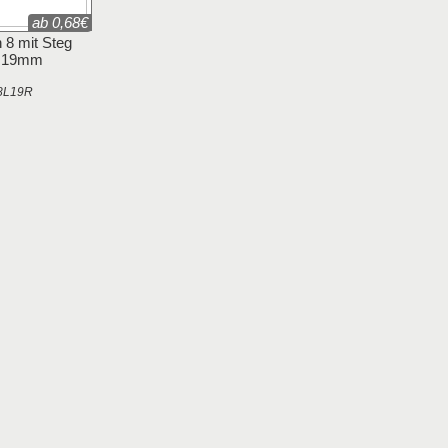
ab 0,68€
 8 mit Steg
e 19mm
8L19R