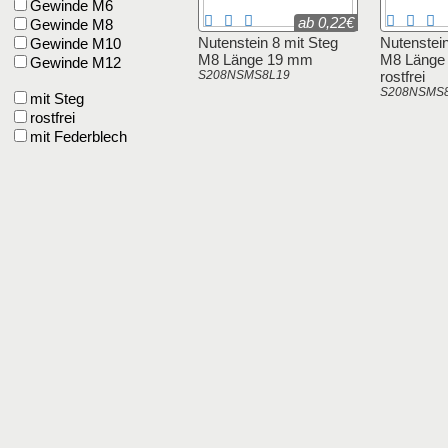
Gewinde M6
ab 0,22€
Gewinde M8
Nutenstein 8 mit Steg
Nutenstein
Gewinde M10
M8 Länge 19 mm
M8 Läng
Gewinde M12
S208NSMS8L19
rostfrei
S208NSMS
mit Steg
rostfrei
mit Federblech