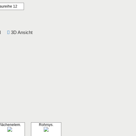
aureihe 12
DIN
3D Ansicht
Flächenelem.
Rohrsys.