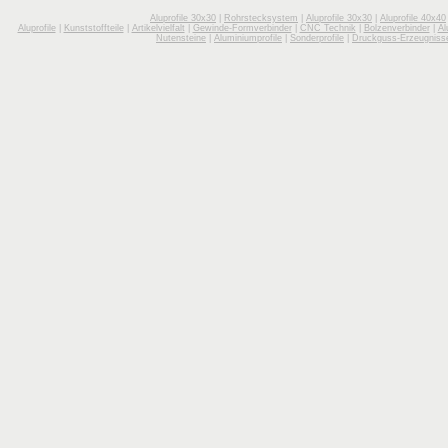
Aluprofile 30x30
|
Rohrstecksystem
|
Aluprofile 30x30
|
Aluprofile 40x40
Aluprofile
|
Kunststoffteile
|
Artikelvielfalt
|
Gewinde-Formverbinder
|
CNC Technik
|
Bolzenverbinder
|
Al
Nutensteine
|
Aluminiumprofile
|
Sonderprofile
|
Druckguss-Erzeugniss