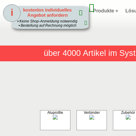
i
kostenlos individuelles
Home
Produkte +
Lös
Angebot anfordern
1
• Keine Shop-Anmeldung notwendig
• Bestellung auf Rechnung möglich
über 4000
Artikel im Sy
Aluprofile
Verbinder
Zubehör