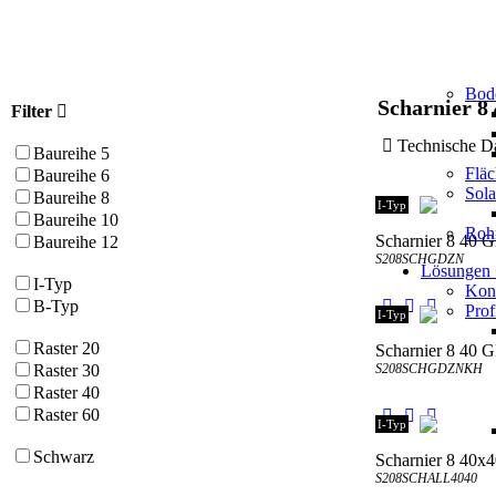
Bod
Scharnier 8 
Filter
Technische
Baureihe 5
Flä
Baureihe 6
Sol
Baureihe 8
I-Typ
Baureihe 10
Roh
Scharnier 8 40
Baureihe 12
S208SCHGDZN
Lösungen
I-Typ
Kons
B-Typ
Prof
I-Typ
Raster 20
Scharnier 8 40
S208SCHGDZNKH
Raster 30
Raster 40
Raster 60
I-Typ
Schwarz
Scharnier 8 40x40
S208SCHALL4040