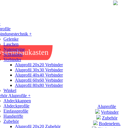
+
rofile
indungstechnik +
Gelenke
Laschen
Nutensteine
ystembaukasten
Schrauben
Verbinder
Aluprofil 20x20 Verbinder
Aluprofil 30x30 Verbinder
Aluprofil 40x40 Verbinder
Aluprofil 60x60 Verbinder
Aluprofil 80x80 Verbinder
Winkel
hör Aluprofile +
Abdeckkappen
Abdeckprofile
Aluprofile
Einfassprofile
Verbinder
Handgriffe
Zubehör
Zubehör
Bodenelem.
Aluprofil 20x20 Zubehör