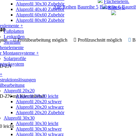
Flächenelem.
Aluprofil 30x30 Zubehör
Alle Reihen
Baureihe 5
Baureihe 6
Baurei
Rohrsys.
Aluprofil 40x40 Zubehör
Aluprofil 60x60 Zubehör
Aluprofil 80x80 Zubehör
enlemente +
40
Fußplatten
Lenkrollen
 Daten
Profilbearbeitung möglich
Profilzuschnitt möglich
B
Stellfüße
chenelemente
ar Montagesysteme +
Solarprofile
rstecksystem
 GD-ZN
 +
truktionslösungen
ilbearbeitung
Aluprofil 20x20
 GD-ZN mit Klemmhebel
Aluprofil 20x20 leicht
Aluprofil 20x20 schwer
Aluprofil 20x20 schwarz
Aluprofil 20x20 Zubehör
Aluprofil 30x30
Aluprofil 30x30 leicht
 leicht
Aluprofil 30x30 schwer
Aluprofil 30x30 schwarz