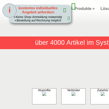
i
kostenlos individuelles
Home
Produkte +
Lös
Angebot anfordern
1
• Keine Shop-Anmeldung notwendig
• Bestellung auf Rechnung möglich
über 4000
Artikel im Sy
Aluprofile
Verbinder
Zubehör