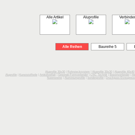
Alle Artikel
Aluprofile
Verbinde
Alle Reihen
Baureihe 5
Aluprofile 30x30
|
Rohrstecksystem
|
Aluprofile 30x30
|
Aluprofile 40x40
Aluprofile
|
Kunststoffteile
|
Artikelvielfalt
|
Gewinde-Formverbinder
|
CNC Technik
|
Bolzenverbinder
|
Al
Nutensteine
|
Aluminiumprofile
|
Sonderprofile
|
Druckguss-Erzeugniss