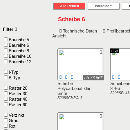
Alle Reihen
Baureihe 5
Scheibe 6
Filter
Technische Daten
Profilbearb
Ansicht
Baureihe 5
Baureihe 6
Baureihe 8
I-Typ
Baureihe 10
Baureihe 12
I-Typ
B-Typ
ab 73,66€
Scheibe
Scheibenei
Raster 20
Polycarbonat klar
8 4-6
6mm
S208SEL46
Raster 30
S208SCHPOL6
Raster 40
Raster 60
Verzinkt
Grau
Rot