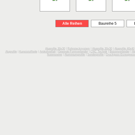
Alle Reihen
Baureihe 5
Aluprofile 30x30
|
Rohrstecksystem
|
Aluprofile 30x30
|
Aluprofile 40x40
Aluprofile
|
Kunststoffteile
|
Artikelvielfalt
|
Gewinde-Formverbinder
|
CNC Technik
|
Bolzenverbinder
|
Al
Nutensteine
|
Aluminiumprofile
|
Sonderprofile
|
Druckguss-Erzeugniss