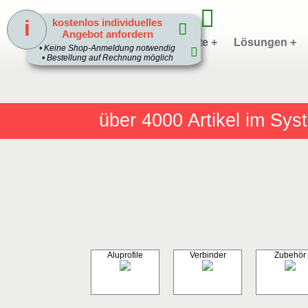
i
kostenlos individuelles
Angebot anfordern
Home
Produkte +
Lösungen +
1
• Keine Shop-Anmeldung notwendig
• Bestellung auf Rechnung möglich
über 4000
Artikel im Sy
Aluprofile
Verbinder
Zubehör