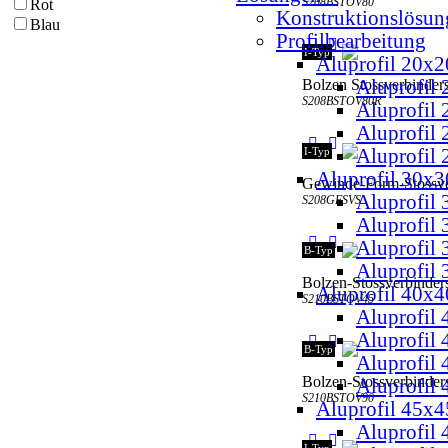
S208BSTOV80
Rot
Konstruktionslösun
Blau
Profilbearbeitung
I-Typ
Aluprofil 20x2
Bolzen Stossverbindersa
Aluprofil 
S208BSTOV80R
Aluprofil
Aluprofil
I-Typ
Aluprofil
Aluprofil 30x3
Gewinde-Form-Stossve
Aluprofil 
S208GFSVS
Aluprofil
Aluprofil
B-Typ
Aluprofil
Bolzen-Stossverbinder
Aluprofil 40x4
S210BSTOV45
Aluprofil 
Aluprofil
B-Typ
Aluprofil
Bolzen-Stossverbinder
Aluprofil
S210BSTOV90
Aluprofil 45x4
Aluprofil 
I-Typ