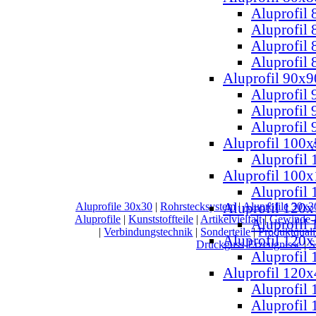
Aluprofil 
Aluprofil
Aluprofil
Aluprofil
Aluprofil 90x9
Aluprofil 
Aluprofil
Aluprofil
Aluprofil 100
Aluprofil
Aluprofil 100
Aluprofil
Aluprofile 30x30
|
Rohrstecksystem
|
Aluprofile 30x3
Aluprofil 120
Aluprofile
|
Kunststoffteile
|
Artikelvielfalt
|
Gewinde-
Aluprofil
|
Verbindungstechnik
|
Sonderteile
|
Produktquali
Aluprofil 120
Druckguss-Erzeugnisse
|
S
Aluprofil
Aluprofil 120
Aluprofil 
Aluprofil