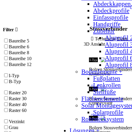
Abdeckkappen
Abdeckprofile
Einfassprofile
Handgriffe
Stossverbinder
Filter
Zubehör
Aluprofil
Technische Date
Baureihe 5
Aluprofil
3D Ansicht
Baureihe 6
Aluprofil
Baureihe 8
Aluprofil
Baureihe 10
I-Typ
Aluprofil
Baureihe 12
Bolzen Stossverbinders
Bodenlemente +
S208BSTOV40
I-Typ
Fußplatten
B-Typ
Lenkrollen
I-Typ
Stellfüße
Raster 20
Flächenelemente
Bolzen Stossverbindersa
Raster 30
S208BSTOV40R
Raster 40
Solar Montagesyste
Raster 60
Solarprofile
Rohrstecksystem
I-Typ
Verzinkt
Grau
Bolzen Stossverbinders
Lösungen +