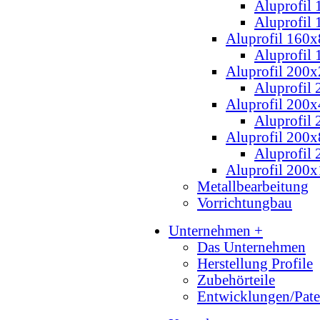
Aluprofil
Aluprofil
Aluprofil 160
Aluprofil
Aluprofil 200
Aluprofil
Aluprofil 200
Aluprofil
Aluprofil 200
Aluprofil
Aluprofil 200
Metallbearbeitung
Vorrichtungbau
Unternehmen +
Das Unternehmen
Herstellung Profile
Zubehörteile
Entwicklungen/Pate