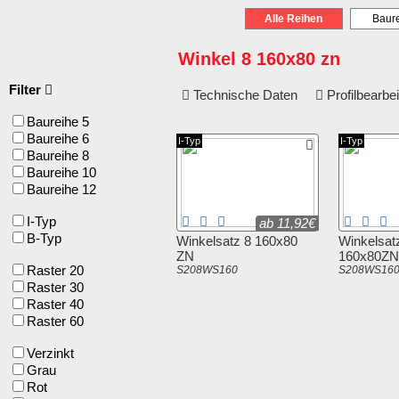
Alle Reihen
Baure
Winkel 8 160x80 zn
Filter
Technische Daten
Profilbearb
Baureihe 5
Baureihe 6
I-Typ
I-Typ
Baureihe 8
Baureihe 10
Baureihe 12
I-Typ
ab 11,92€
B-Typ
Winkelsatz 8 160x80
Winkelsat
ZN
160x80ZN
Raster 20
S208WS160
S208WS16
Raster 30
Raster 40
Raster 60
Verzinkt
Grau
Rot