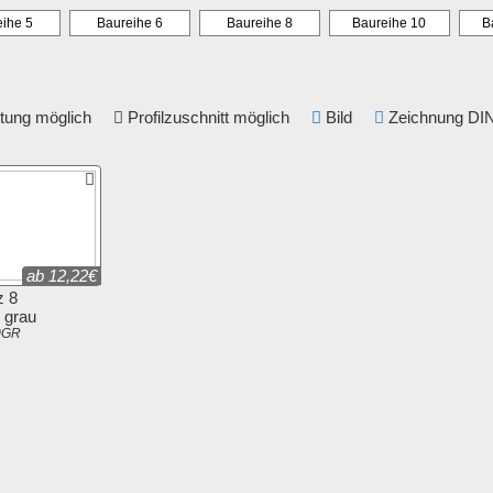
ihe 5
Baureihe 6
Baureihe 8
Baureihe 10
B
eitung möglich
Profilzuschnitt möglich
Bild
Zeichnung 
ab 12,22€
z 8
 grau
0GR