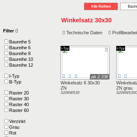
Alle Reihen
Baure
Winkelsatz 30x30
Filter
Technische Daten
Profilbearb
Baureihe 5
Baureihe 6
I-Typ
I-Typ
Baureihe 8
Baureihe 10
Baureihe 12
I-Typ
ab 2,33€
B-Typ
Winkelsatz 6 30x30
Winkelsat
ZN
ZN grau
Raster 20
S206WS30
S206WS30
Raster 30
Raster 40
Raster 60
Verzinkt
Grau
Rot