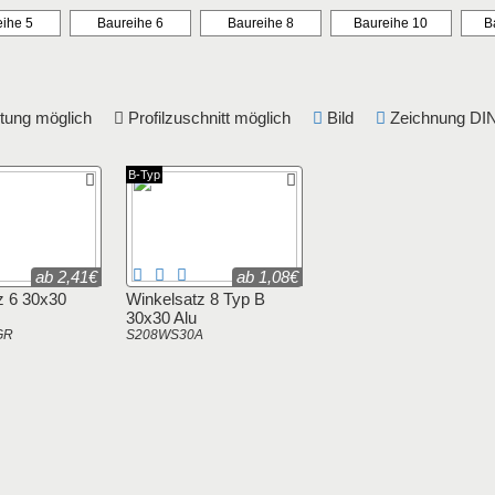
ihe 5
Baureihe 6
Baureihe 8
Baureihe 10
B
eitung möglich
Profilzuschnitt möglich
Bild
Zeichnung 
B-Typ
ab 2,41€
ab 1,08€
z 6 30x30
Winkelsatz 8 Typ B
30x30 Alu
GR
S208WS30A