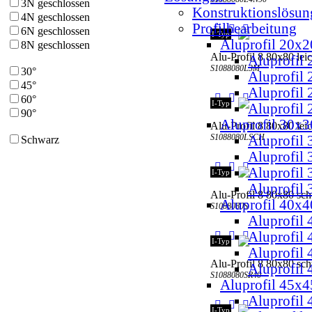
3N geschlossen
Konstruktionslösun
4N geschlossen
Profilbearbeitung
6N geschlossen
I-Typ
Aluprofil 20x2
8N geschlossen
Alu-Profil 8 80x80 le
Aluprofil 
S1088080L3M
30°
Aluprofil
45°
Aluprofil
60°
I-Typ
Aluprofil
90°
Aluprofil 30x3
Alu-Profil 8 80x80 lei
S1088080LSCH
Aluprofil 
Schwarz
Aluprofil
Aluprofil
I-Typ
Aluprofil
Alu-Profil 8 80x80 sc
Aluprofil 40x4
S1088080S
Aluprofil 
Aluprofil
I-Typ
Aluprofil
Alu-Profil 8 80x80 sc
Aluprofil
S1088080SR40
Aluprofil 45x4
Aluprofil 
I-Typ