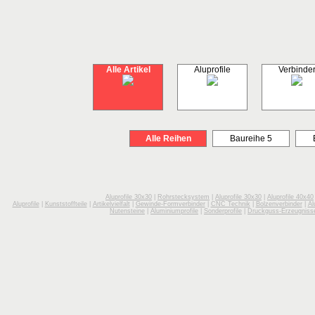
Alle Artikel
Aluprofile
Verbinde
Alle Reihen
Baureihe 5
Aluprofile 30x30
|
Rohrstecksystem
|
Aluprofile 30x30
|
Aluprofile 40x40
Aluprofile
|
Kunststoffteile
|
Artikelvielfalt
|
Gewinde-Formverbinder
|
CNC Technik
|
Bolzenverbinder
|
Al
Nutensteine
|
Aluminiumprofile
|
Sonderprofile
|
Druckguss-Erzeugniss