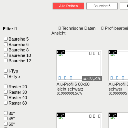
Alle Reihen
Baureihe 5
Technische Daten
Profilbearb
Filter
Ansicht
Baureihe 5
Baureihe 6
Baureihe 8
I-Typ
I-Typ
Baureihe 10
Baureihe 12
I-Typ
B-Typ
ab 27,82€
Alu-Profil 6 60x60
Alu-Profil
Raster 20
leicht schwarz
schwer
Raster 30
S1066060LSCH
S1066060S
Raster 40
Raster 60
30°
I-Typ
I-Typ
45°
60°