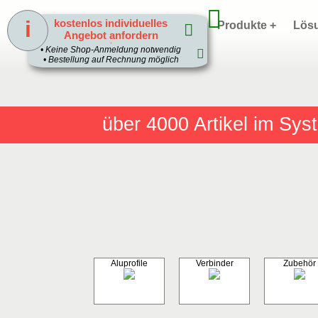
i
kostenlos individuelles
Home
Produkte +
Lös
Angebot anfordern
1
• Keine Shop-Anmeldung notwendig
• Bestellung auf Rechnung möglich
über 4000
Artikel im Sy
Aluprofile
Verbinder
Zubehör