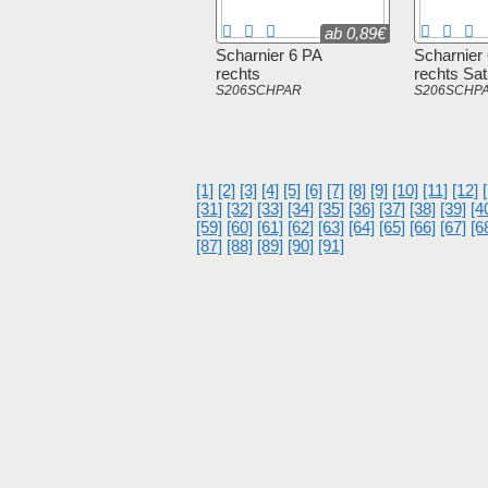
ab 0,89€
Scharnier 6 PA
Scharnier
rechts
rechts Sa
S206SCHPAR
S206SCHP
[1]
[2]
[3]
[4]
[5]
[6]
[7]
[8]
[9]
[10]
[11]
[12]
[31]
[32]
[33]
[34]
[35]
[36]
[37]
[38]
[39]
[4
[59]
[60]
[61]
[62]
[63]
[64]
[65]
[66]
[67]
[6
[87]
[88]
[89]
[90]
[91]