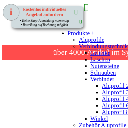
i
kostenlos individuelles
Angebot anfordern
1
• Keine Shop-Anmeldung notwendig
Home
• Bestellung auf Rechnung möglich
Produkte +
Aluprofile
Verbindungstechnik
über 4000
Artikel im S
Gelenke
Laschen
Nutensteine
Schrauben
Verbinder
Aluprofil 
Aluprofil 
Aluprofil 
Aluprofil 
Aluprofil 
Winkel
Zubehör Aluprofile