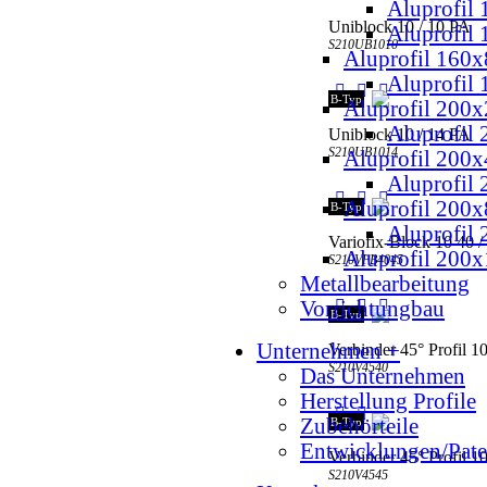
Aluprofil
Uniblock 10 / 10 PA
Aluprofil
S210UB1010
Aluprofil 160
Aluprofil
B-Typ
Aluprofil 200
Aluprofil
Uniblock 10 / 14 PA
S210UB1014
Aluprofil 200
Aluprofil
Aluprofil 200
B-Typ
Aluprofil
Variofix-Block 10 40 /
Aluprofil 200
S210VFB4045
Metallbearbeitung
Vorrichtungbau
B-Typ
Unternehmen +
Verbinder 45° Profil 1
S210V4540
Das Unternehmen
Herstellung Profile
Zubehörteile
B-Typ
Entwicklungen/Pate
Verbinder 45° Profil 1
S210V4545