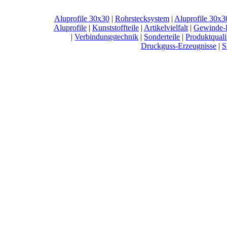
Aluprofile 30x30
|
Rohrstecksystem
|
Aluprofile 30x3
Aluprofile
|
Kunststoffteile
|
Artikelvielfalt
|
Gewinde-
|
Verbindungstechnik
|
Sonderteile
|
Produktquali
Druckguss-Erzeugnisse
|
S