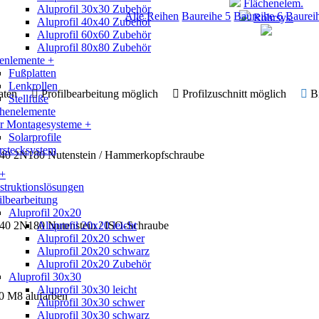
Flächenelem.
Aluprofil 30x30 Zubehör
Alle Reihen
Baureihe 5
Baureihe 6
Baurei
Rohrsys.
Aluprofil 40x40 Zubehör
Aluprofil 60x60 Zubehör
Aluprofil 80x80 Zubehör
enlemente +
Fußplatten
Lenkrollen
 Daten
Profilbearbeitung möglich
Profilzuschnitt möglich
B
Stellfüße
chenelemente
ar Montagesysteme +
Solarprofile
rstecksystem
x40 2N180 Nutenstein / Hammerkopfschraube
 +
truktionslösungen
ilbearbeitung
Aluprofil 20x20
x40 2N180 Nutenstein / ISO-Schraube
Aluprofil 20x20 leicht
Aluprofil 20x20 schwer
Aluprofil 20x20 schwarz
Aluprofil 20x20 Zubehör
Aluprofil 30x30
Aluprofil 30x30 leicht
0 M8 alufarben
Aluprofil 30x30 schwer
Aluprofil 30x30 schwarz