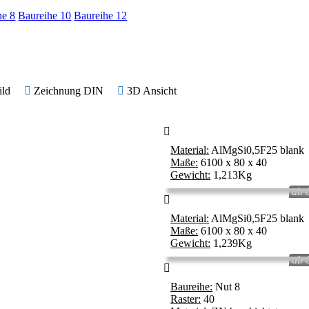
he 8
Baureihe 10
Baureihe 12
ild
Zeichnung DIN
3D Ansicht
Material:
AlMgSi0,5F25 blank
Maße:
6100 x 80 x 40
Gewicht:
1,213Kg
ab 
Material:
AlMgSi0,5F25 blank
Maße:
6100 x 80 x 40
Gewicht:
1,239Kg
ab 
Baureihe:
Nut 8
Raster:
40