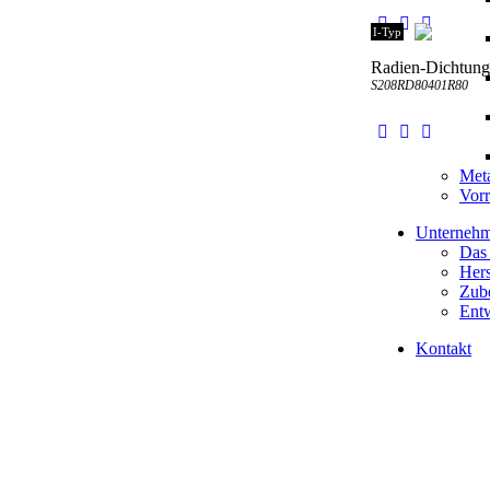
I-Typ
Radien-Dichtung
S208RD80401R80
Meta
Vorr
Unterneh
Das
Hers
Zube
Entw
Kontakt