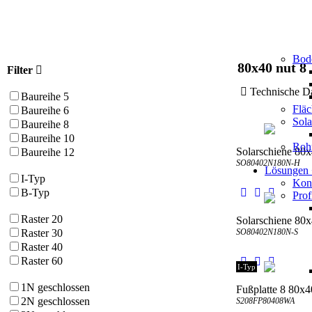
Bod
80x40 nut 8
Filter
Technische
Baureihe 5
Flä
Baureihe 6
Sol
Baureihe 8
Baureihe 10
Roh
Solarschiene 80
Baureihe 12
SO80402N180N-H
Lösungen
I-Typ
Kons
B-Typ
Prof
Raster 20
Solarschiene 80
SO80402N180N-S
Raster 30
Raster 40
Raster 60
I-Typ
1N geschlossen
Fußplatte 8 80x4
2N geschlossen
S208FP80408WA