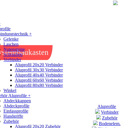
+
rofile
indungstechnik +
Gelenke
Laschen
Nutensteine
ystembaukasten
Schrauben
Verbinder
Aluprofil 20x20 Verbinder
Aluprofil 30x30 Verbinder
Aluprofil 40x40 Verbinder
Aluprofil 60x60 Verbinder
Aluprofil 80x80 Verbinder
Winkel
hör Aluprofile +
Abdeckkappen
Abdeckprofile
Aluprofile
Einfassprofile
Verbinder
Handgriffe
Zubehör
Zubehör
Bodenelem.
Aluprofil 20x20 Zubehör