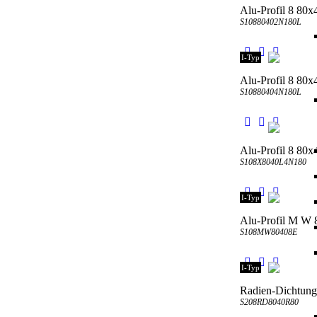
Alu-Profil 8 80x
S10880402N180L
I-Typ
Alu-Profil 8 80x
S10880404N180L
Alu-Profil 8 80
S108X8040L4N180
I-Typ
Alu-Profil M W
S108MW80408E
I-Typ
Radien-Dichtung
S208RD8040R80