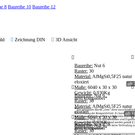
he 8
Baureihe 10
Baureihe 12
ild
Zeichnung DIN
3D Ansicht
Baureihe:
Nut 6
Raster:
30
Material:
AlMgSi0,5F25 natur
eloxiert
ab 
Maße:
6040 x 30 x 30
Gewicht:
0,930Kg
Baureihe:
Nut 6
item kompatibel*
Raster:
30
Material:
AlMgSi0,5F25 natur
*
Die genannten Marke „item“ dient ausschließlich
eloxiert
ab 1
Beschreibung der Kompatibilität. Es handelt sich n
Maße:
6040 x 30 x 30
um Originalteile, sondern um kompatible alternati
Produkte im Shop. Alle Markennamen sind Eigent
Gewicht:
0,926Kg
der jeweiligen Rechteinhaber und werden gemäß § 
Baureihe:
Nut 6
MarkenG verwendet. Es besteht keine Verbindung z
item kompatibel*
genannten Unternehmen.
Raster:
30