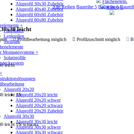
Flächenelem.
Aluprofil 30x30 Zubehör
Alle Reihen
Baureihe 5
Baureihe 6
Baurei
Rohrsys.
Aluprofil 40x40 Zubehör
Aluprofil 60x60 Zubehör
Aluprofil 80x80 Zubehör
enlemente +
 30x30 leicht
Fußplatten
Lenkrollen
 Daten
Profilbearbeitung möglich
Profilzuschnitt möglich
B
Stellfüße
chenelemente
ar Montagesysteme +
Solarprofile
rstecksystem
0 leicht
 +
truktionslösungen
ilbearbeitung
Aluprofil 20x20
30 leicht 1N
Aluprofil 20x20 leicht
Aluprofil 20x20 schwer
Aluprofil 20x20 schwarz
Aluprofil 20x20 Zubehör
Aluprofil 30x30
Aluprofil 30x30 leicht
30 leicht 1N schwarz
Aluprofil 30x30 schwer
Aluprofil 30x30 schwarz