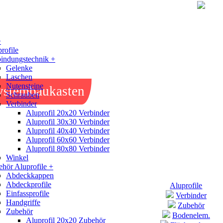
+
rofile
indungstechnik +
Gelenke
Laschen
Nutensteine
ystembaukasten
Schrauben
Verbinder
Aluprofil 20x20 Verbinder
Aluprofil 30x30 Verbinder
Aluprofil 40x40 Verbinder
Aluprofil 60x60 Verbinder
Aluprofil 80x80 Verbinder
Winkel
hör Aluprofile +
Abdeckkappen
Abdeckprofile
Aluprofile
Einfassprofile
Verbinder
Handgriffe
Zubehör
Zubehör
Bodenelem.
Aluprofil 20x20 Zubehör