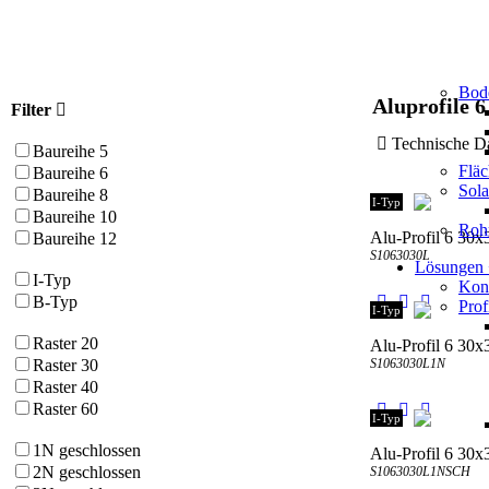
Bod
Aluprofile 6
Filter
Technische
Baureihe 5
Flä
Baureihe 6
Sol
Baureihe 8
I-Typ
Baureihe 10
Roh
Alu-Profil 6 30x3
Baureihe 12
S1063030L
Lösungen
I-Typ
Kons
B-Typ
Prof
I-Typ
Raster 20
Alu-Profil 6 30x
S1063030L1N
Raster 30
Raster 40
Raster 60
I-Typ
1N geschlossen
Alu-Profil 6 30x
2N geschlossen
S1063030L1NSCH