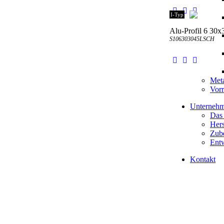
I-Typ
Alu-Profil 6 30x
S106303045LSCH
Meta
Vorr
Unterneh
Das
Hers
Zube
Entw
Kontakt