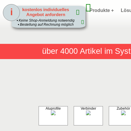
i
kostenlos individuelles
Home
Produkte +
Lös
Angebot anfordern
1
• Keine Shop-Anmeldung notwendig
• Bestellung auf Rechnung möglich
über 4000
Artikel im Sy
Aluprofile
Verbinder
Zubehör