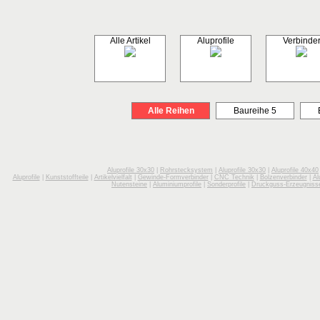
Alle Artikel
Aluprofile
Verbinde
Alle Reihen
Baureihe 5
Aluprofile 30x30
|
Rohrstecksystem
|
Aluprofile 30x30
|
Aluprofile 40x40
Aluprofile
|
Kunststoffteile
|
Artikelvielfalt
|
Gewinde-Formverbinder
|
CNC Technik
|
Bolzenverbinder
|
Al
Nutensteine
|
Aluminiumprofile
|
Sonderprofile
|
Druckguss-Erzeugniss