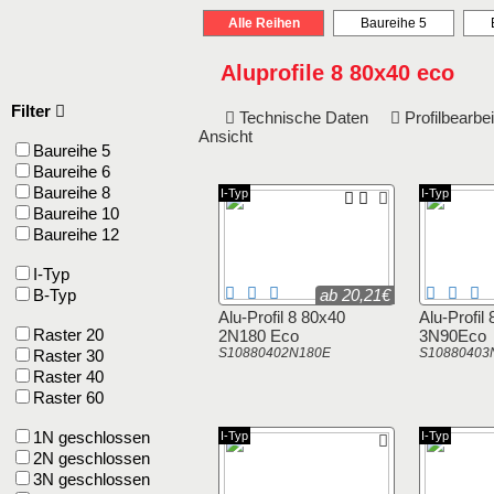
Alle Reihen
Baureihe 5
Aluprofile 8 80x40 eco
Filter
Technische Daten
Profilbearb
Ansicht
Baureihe 5
Baureihe 6
Baureihe 8
I-Typ
I-Typ
Baureihe 10
Baureihe 12
I-Typ
B-Typ
ab 20,21€
Alu-Profil 8 80x40
Alu-Profil
Raster 20
2N180 Eco
3N90Eco
S10880402N180E
S10880403
Raster 30
Raster 40
Raster 60
1N geschlossen
I-Typ
I-Typ
2N geschlossen
3N geschlossen