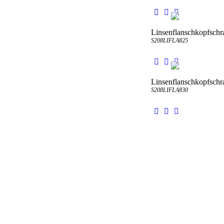
Linsenflanschkopfsch
S208LIFLA825
Linsenflanschkopfsch
S208LIFLA830