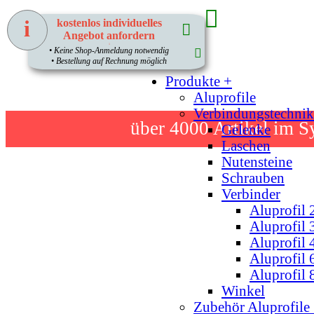
i
kostenlos individuelles
Angebot anfordern
1
• Keine Shop-Anmeldung notwendig
Home
• Bestellung auf Rechnung möglich
Produkte +
Aluprofile
Verbindungstechnik
über 4000
Artikel im S
Gelenke
Laschen
Nutensteine
Schrauben
Verbinder
Aluprofil 
Aluprofil 
Aluprofil 
Aluprofil 
Aluprofil 
Winkel
Zubehör Aluprofile