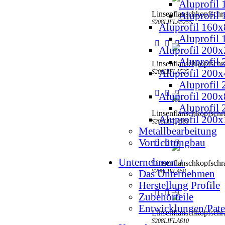
Aluprofil
Linsenflanschkopfsch
Aluprofil
S208LIFLA525S
Aluprofil 160
Aluprofil
Aluprofil 200
Aluprofil
Linsenflanschkopfsch
Aluprofil 200
S208LIFLA525
Aluprofil
Aluprofil 200
Aluprofil
Linsenflanschkopfsch
Aluprofil 200
S208LIFLA58S
Metallbearbeitung
Vorrichtungbau
Unternehmen +
Linsenflanschkopfschr
S208LIFLA58
Das Unternehmen
Herstellung Profile
Zubehörteile
Entwicklungen/Pate
Linsenflanschkopfsch
S208LIFLA610