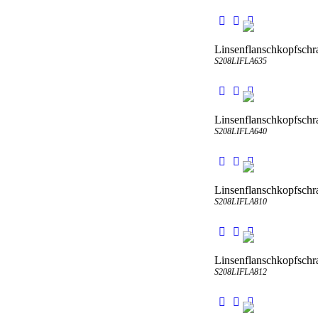
Linsenflanschkopfsch
S208LIFLA635
Linsenflanschkopfsch
S208LIFLA640
Linsenflanschkopfsch
S208LIFLA810
Linsenflanschkopfsch
S208LIFLA812