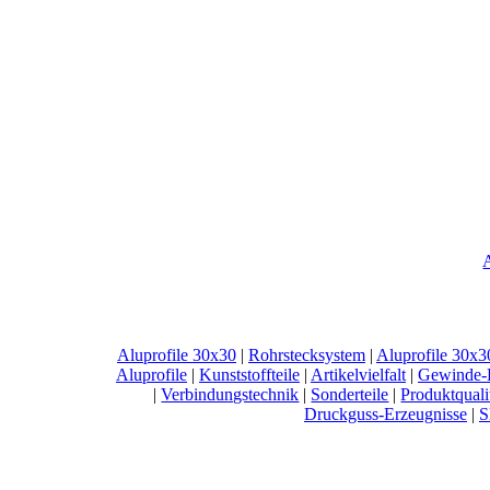
Aluprofile 30x30
|
Rohrstecksystem
|
Aluprofile 30x3
Aluprofile
|
Kunststoffteile
|
Artikelvielfalt
|
Gewinde-
|
Verbindungstechnik
|
Sonderteile
|
Produktquali
Druckguss-Erzeugnisse
|
S