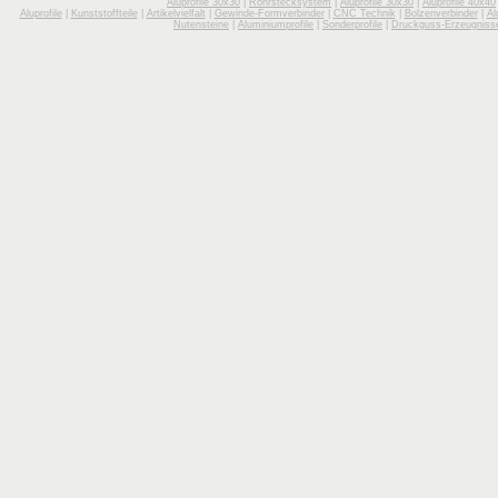
Aluprofile 30x30
|
Rohrstecksystem
|
Aluprofile 30x30
|
Aluprofile 40x40
Aluprofile
|
Kunststoffteile
|
Artikelvielfalt
|
Gewinde-Formverbinder
|
CNC Technik
|
Bolzenverbinder
|
Al
Nutensteine
|
Aluminiumprofile
|
Sonderprofile
|
Druckguss-Erzeugniss