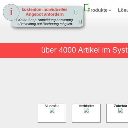
i
kostenlos individuelles
Home
Produkte +
Lös
Angebot anfordern
1
• Keine Shop-Anmeldung notwendig
• Bestellung auf Rechnung möglich
über 4000
Artikel im Sy
Aluprofile
Verbinder
Zubehör