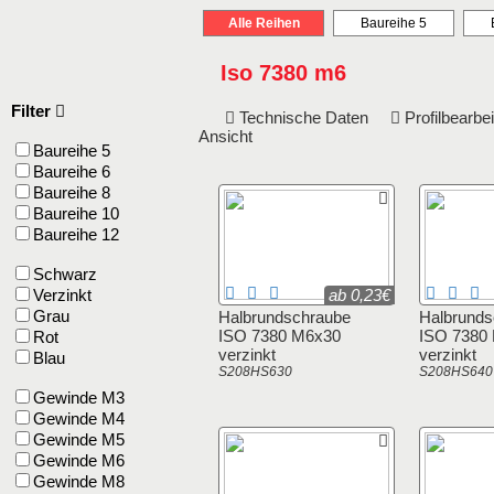
Alle Reihen
Baureihe 5
Iso 7380 m6
Filter
Technische Daten
Profilbearb
Ansicht
Baureihe 5
Baureihe 6
Baureihe 8
Baureihe 10
Baureihe 12
Schwarz
Verzinkt
ab 0,23€
Grau
Halbrundschraube
Halbrunds
ISO 7380 M6x30
ISO 7380
Rot
verzinkt
verzinkt
Blau
S208HS630
S208HS640
Gewinde M3
Gewinde M4
Gewinde M5
Gewinde M6
Gewinde M8