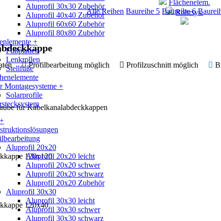
Flächenelem.
Aluprofil 30x30 Zubehör
Alle Reihen
Baureihe 5
Baureihe 6
Baurei
Rohrsys.
Aluprofil 40x40 Zubehör
Aluprofil 60x60 Zubehör
Aluprofil 80x80 Zubehör
enlemente +
abdeckkappe
Fußplatten
Lenkrollen
 Daten
Profilbearbeitung möglich
Profilzuschnitt möglich
B
Stellfüße
chenelemente
ar Montagesysteme +
Solarprofile
rstecksystem
raube für Kabelkanalabdeckkappen
 +
truktionslösungen
ilbearbeitung
Aluprofil 20x20
ckkappe 120x120
Aluprofil 20x20 leicht
Aluprofil 20x20 schwer
Aluprofil 20x20 schwarz
Aluprofil 20x20 Zubehör
Aluprofil 30x30
Aluprofil 30x30 leicht
ckkappe 120x40
Aluprofil 30x30 schwer
Aluprofil 30x30 schwarz