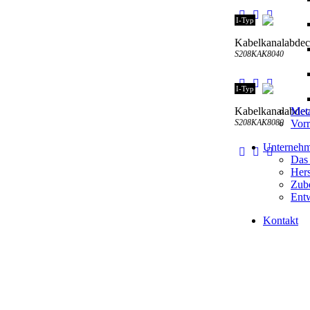
I-Typ
Kabelkanalabde
S208KAK8040
I-Typ
Kabelkanalabde
Meta
S208KAK8080
Vorr
Unterneh
Das
Hers
Zube
Entw
Kontakt