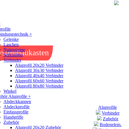
+
rofile
indungstechnik +
Gelenke
Laschen
Nutensteine
ystembaukasten
Schrauben
Verbinder
Aluprofil 20x20 Verbinder
Aluprofil 30x30 Verbinder
Aluprofil 40x40 Verbinder
Aluprofil 60x60 Verbinder
Aluprofil 80x80 Verbinder
Winkel
hör Aluprofile +
Abdeckkappen
Abdeckprofile
Aluprofile
Einfassprofile
Verbinder
Handgriffe
Zubehör
Zubehör
Bodenelem.
Aluprofil 20x20 Zubehör