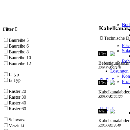
Bod
Kabelkanal
Filter
Technische
Baureihe 5
Flä
Baureihe 6
Sol
Baureihe 8
I-Typ
Baureihe 10
Roh
Befestigungssch
Baureihe 12
S208KAKSCHR
Lösungen
I-Typ
Kons
B-Typ
Prof
I-Typ
Raster 20
Kabelkanalabde
S208KAK120120
Raster 30
Raster 40
Raster 60
I-Typ
Schwarz
Kabelkanalabde
Verzinkt
S208KAK12040