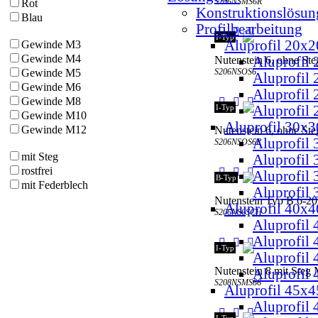
S206NSMS6R
Rot
Konstruktionslösun
Blau
Profilbearbeitung
I-Typ
Aluprofil 20x2
Gewinde M3
Gewinde M4
Nutenstein 6, ohne St
Aluprofil 
S206NSOS6
Gewinde M5
Aluprofil
Gewinde M6
Aluprofil
Gewinde M8
I-Typ
Aluprofil
Gewinde M10
Aluprofil 30x3
Gewinde M12
Nutenstein 6, ohne Steg
Aluprofil 
S206NSOS6R
mit Steg
Aluprofil
rostfrei
Aluprofil
B-Typ
mit Federblech
Aluprofil
Nutenstein Typ B 6-20
Aluprofil 40x4
S206NS6SCH
Aluprofil 
Aluprofil
I-Typ
Aluprofil
Nutenstein 8 mit Steg
Aluprofil
S208NSMS66
Aluprofil 45x4
Aluprofil 
I-Typ