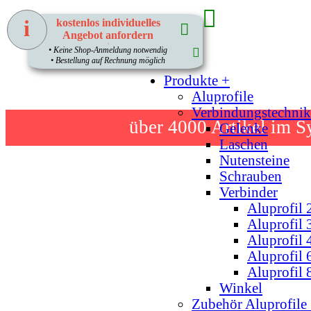
i
kostenlos individuelles
Angebot anfordern
1
• Keine Shop-Anmeldung notwendig
Home
• Bestellung auf Rechnung möglich
Produkte +
Aluprofile
Verbindungstechnik
über 4000
Artikel im S
Gelenke
Laschen
Nutensteine
Schrauben
Verbinder
Aluprofil 
Aluprofil 
Aluprofil 
Aluprofil 
Aluprofil 
Winkel
Zubehör Aluprofile