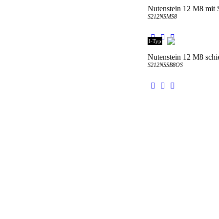
Nutenstein 12 M8 mit 
S212NSMS8
I-Typ
Nutenstein 12 M8 schi
S212NSSB8OS