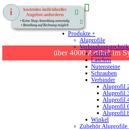
i
kostenlos individuelles
Angebot anfordern
1
• Keine Shop-Anmeldung notwendig
Home
• Bestellung auf Rechnung möglich
Produkte +
Aluprofile
Verbindungstechnik
über 4000
Artikel im S
Gelenke
Laschen
Nutensteine
Schrauben
Verbinder
Aluprofil 
Aluprofil 
Aluprofil 
Aluprofil 
Aluprofil 
Winkel
Zubehör Aluprofile