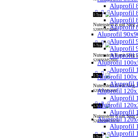
Aluprofil 
Aluprofil
I-Typ
Aluprofil
Nutenstein 8 mit St
Aluprofil
S208NSMS2640
Aluprofil 90x9
Aluprofil 
I-Typ
Aluprofil
Aluprofil
Nutenstein 8 mit St
S208NSMS2660
Aluprofil 100
Aluprofil
Aluprofil 100
I-Typ
Aluprofil
Nutenstein 8 mit St
Aluprofil 120
S208NSMS2680
Aluprofil
Aluprofil 120
I-Typ
Aluprofil
Nutenstein 8 mit St
Aluprofil 120
S208NSMS28120
Aluprofil 
Aluprofil
I-Typ