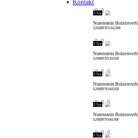
Kontakt
I-Typ
Nutenstein Bolzenverb
S208BVNS16028R
I-Typ
Nutenstein Bolzenverb
S208BVNS3026R
I-Typ
Nutenstein Bolzenverb
S208BVNS4026R
I-Typ
Nutenstein Bolzenverb
S208BVNS4028R
I-Typ