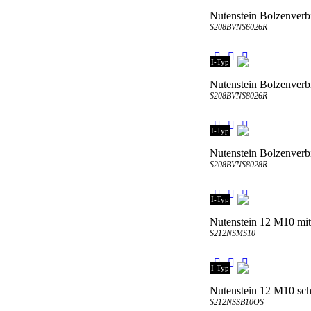
Nutenstein Bolzenverb
S208BVNS6026R
I-Typ
Nutenstein Bolzenverb
S208BVNS8026R
I-Typ
Nutenstein Bolzenverb
S208BVNS8028R
I-Typ
Nutenstein 12 M10 mit
S212NSMS10
I-Typ
Nutenstein 12 M10 sch
S212NSSB10OS